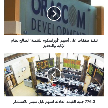
على
أسهم
"أوراسكوم
للتنمية"
لصالح
نظام
الإثابة
والتحفيز
تنفيذ صفقات على أسهم "أوراسكوم للتنمية" لصالح نظام
الإثابة والتحفيز
776.3
جنيه
القيمة
العادلة
لسهم
نايل
سيتي
للاستثمار
776.3 جنيه القيمة العادلة لسهم نايل سيتي للاستثمار