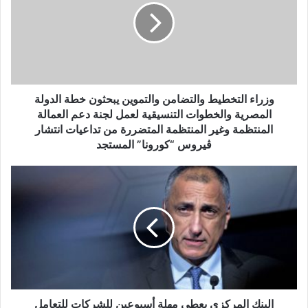
والتموين
يبحثون
خطة
الدولة
المصرية
والخطوات
التنسيقية
وزراء التخطيط والتضامن والتموين يبحثون خطة الدولة
لعمل
المصرية والخطوات التنسيقية لعمل لجنة دعم العمالة
لجنة
المنتظمة وغير المنتظمة المتضررة من تداعيات انتشار
دعم
ڨيروس “كورونا” المستجد
العمالة
المنتظمة
البنك
وغير
المركزي
المنتظمة
يعطي
المتضررة
مهلة
من
أسبوعين
تداعيات
للشركات
انتشار
للتعامل
ڨيروس
بالكاش
“كورونا”
المستجد
البنك المركزي يعطي مهلة أسبوعين للشركات للتعامل