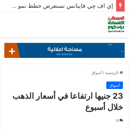
إي اف چي فاينانس تستعرض خطط نمو «بلد» لتعزيز حضورها في سوق تحويلات المصريين بالخارج
الرئيسية
/
أسواق
أسواق
23 جنيها ارتفاعا في أسعار الذهب
خلال أسبوع
0