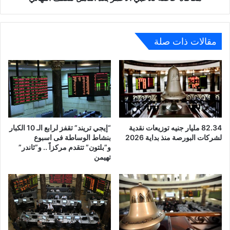
مقالات ذات صلة
82.34 مليار جنيه توزيعات نقدية
“إيجي تريند” تقفز لرابع الـ 10 الكبار
لشركات البورصة منذ بداية 2026
بنشاط الوساطة فى اسبوع
و”بلتون” تتقدم مركزاً .. و”ثاندر”
تهيمن