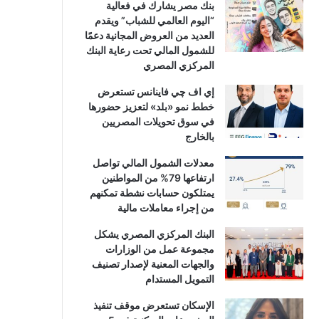
بنك مصر يشارك في فعالية
“اليوم العالمي للشباب” ويقدم
العديد من العروض المجانية دعمًا
للشمول المالي تحت رعاية البنك
المركزي المصري
إي اف چي فاينانس تستعرض
خطط نمو «بلد» لتعزيز حضورها
في سوق تحويلات المصريين
بالخارج
معدلات الشمول المالي تواصل
ارتفاعها 79% من المواطنين
يمتلكون حسابات نشطة تمكنهم
من إجراء معاملات مالية
البنك المركزي المصري يشكل
مجموعة عمل من الوزارات
والجهات المعنية لإصدار تصنيف
التمويل المستدام
الإسكان تستعرض موقف تنفيذ