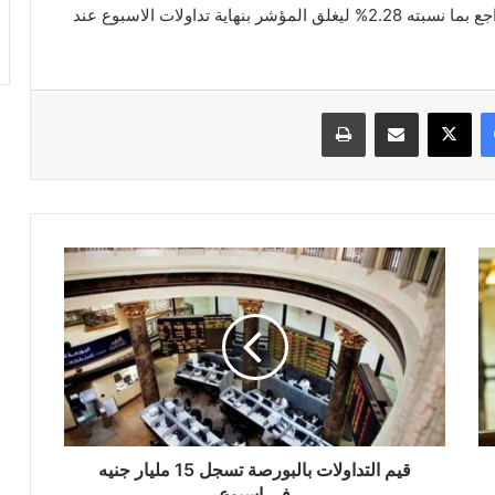
بالنسبة للمؤشر الاوسع نطاقا “ايجي اكس100” فقد تراجع بما نسبته 2.28% ليغلق المؤشر بنهاية تداولات الاسبوع عند
فيسبوك
‫X
مشاركة عبر البريد
طباعة
قيم
التداولات
بالبورصة
تسجل
15
مليار
جنيه
فى
إسبوع
قيم التداولات بالبورصة تسجل 15 مليار جنيه
فى إسبوع