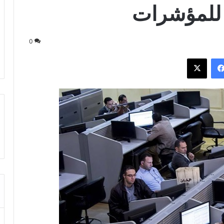
للمؤشرات
0
فيسبوك
‫X