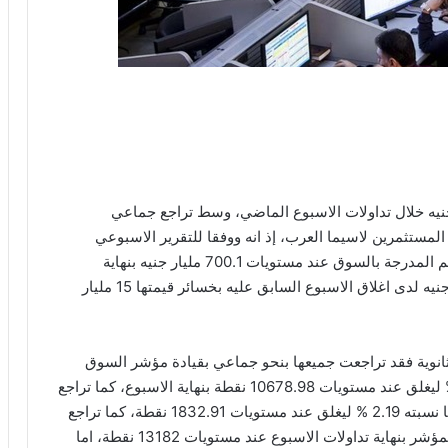
ل السوقي للبورصة ما قيمته 15 مليار جنيه خلال تداولات الاسبوع الماضي، وسط تراجع جماعي
المستثمرين لاسيما العرب، إذ انه ووفقا للتقرير الاسبوعي
للبورصة المصرية فقد اغلق رأس المال السوقي للاسهم المدرجة بالسوق عند مستويات 700.1 مليار جنيه بنهاية
تداولات الاسبوع الماضي وذلك فى مقابل 715.1 مليار جنيه لدى اغلاق الاسبوع السابق عليه بخسائر قيمتها 15 مليار
نوية فقد تراجعت جميعها بنحو جماعي بقيادة مؤشر السوق
الرئيسي “ايجي اكس30” الذي تراجع بما نسبته 3.34% ليغلق عند مستويات 10678.98 نقطة بنهاية الاسبوع، كما تراجع
مؤشر “ايجي اكس70” للاسهم الصغيرة والمتوسطة بما نسبته 2.19 % ليغلق عند مستويات 1832.91 نقطة، كما تراجع
مؤشر “ايجي اكس30” كابيد بما نسبته 2.59% ليغلق المؤشر بنهاية تداولات الاسبوع عند مستويات 13182 نقطة، اما