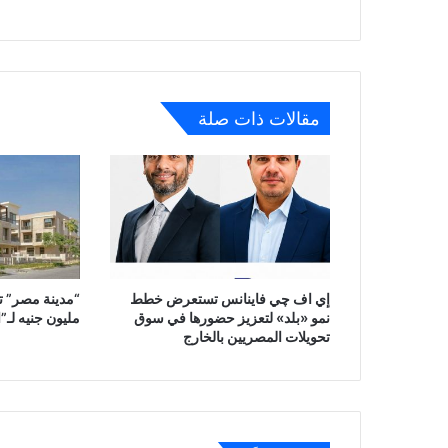
مقالات ذات صلة
إي اف چي فاينانس تستعرض خطط
نمو «بلد» لتعزيز حضورها في سوق
مليون جنيه لـ”ا
تحويلات المصريين بالخارج