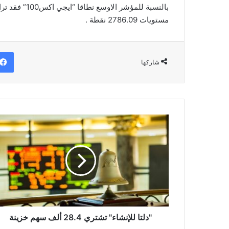
مستويات 2786.09 نقطة .
شاركها
"دلتا
للإنشاء"
تشتري
28.4
ألف
سهم
خزينة
"دلتا للإنشاء" تشتري 28.4 ألف سهم خزينة