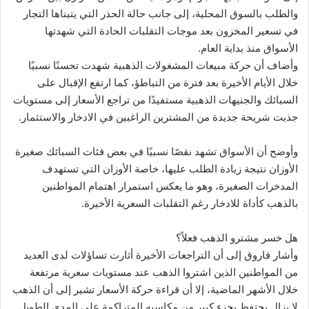
والطلب بالسوق المحلية، إلى جانب حالة الحذر التي يتبناها التجار
في تسعير المخزون بعد موجات التقلبات الحادة التي شهدتها
الأسواق منذ بداية العام.
وأضاف أن حركة مبيعات المشغولات الذهبية شهدت تحسنًا نسبيًا
خلال الأيام الأخيرة بعد فترة من التباطؤ، كما ارتفع الإقبال على
السبائك والجنيهات الذهبية مستفيدًا من تراجع الأسعار إلى مستويات
جذبت شريحة جديدة من المشترين الراغبين في الادخار والاستثمار.
وأوضح أن الأسواق تشهد نقصًا نسبيًا في بعض فئات السبائك صغيرة
الأوزان نتيجة زيادة الطلب عليها، خاصة الأوزان التي تستهدف
المدخرات الصغيرة، وهو ما يعكس استمرار اهتمام المواطنين
بالذهب كأداة للادخار رغم التقلبات السعرية الأخيرة.
هل خسر مشترو الذهب فعلاً؟
وأشار فاروق إلى أن التراجعات الأخيرة أثارت تساؤلات لدى العديد
من المواطنين الذين اشتروا الذهب عند مستويات سعرية مرتفعة
خلال الأشهر الماضية، إلا أن قراءة حركة الأسعار تشير إلى أن الذهب
لا يزال يحتفظ بجزء كبير من مكاسبه المتراكمة على المدى الطويل.