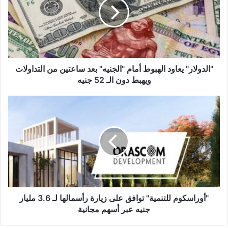
أمام
"الجنيه"
بعد
ساعتين
من
التداولات
ويهبط
"الدولار" يعاود الهبوط أمام "الجنيه" بعد ساعتين من التداولات
دون
ويهبط دون الـ 52 جنيه
الـ
52
"أوراسكوم
جنيه
للتنمية"
توافق
على
زيارة
رأسمالها
لـ
3.6
مليار
جنيه
"أوراسكوم للتنمية" توافق على زيارة رأسمالها لـ 3.6 مليار
عبر
جنيه عبر أسهم مجانية
أسهم