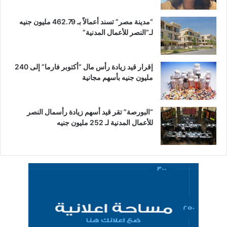
“مدينة مصر” تسند أعمالاً بـ 462.79 مليون جنيه
لـ”النصر للأعمال المدنية”
إقرار قيد زيادة رأس مال “أكتوبر فارما” إلى 240
مليون جنيه بأسهم مجانية
“البورصة” تقر قيد أسهم زيادة رأسمال النصر
للأعمال المدنية لـ 252 مليون جنيه