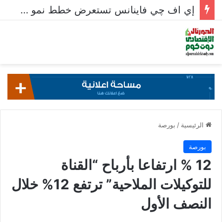
إي اف چي فاينانس تستعرض خطط نمو «بلد» لتعزيز حضورها في سوق تحويلات المصريين بالخارج
الرئيسية
/
بورصة
بورصة
12 % ارتفاعا بأرباح “القناة
للتوكيلات الملاحية” ترتفع 12% خلال
النصف الأول