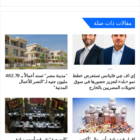
مقالات ذات صلة
إي اف چي فاينانس تستعرض خطط
“مدينة مصر” تسند أعمالاً بـ 462.79
نمو «بلد» لتعزيز حضورها في سوق
مليون جنيه لـ”النصر للأعمال
تحويلات المصريين بالخارج
المدنية”
إقرار قيد زيادة رأس مال “أكتوبر
“البورصة” تقر قيد أسهم زيادة