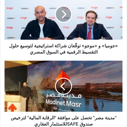
«موجو»
توقّعان
شراكة
استراتيجية
لتوسيع
حلول
التقسيط
الرقمية
«جوميا» و «موجو» توقّعان شراكة استراتيجية لتوسيع حلول
في
التقسيط الرقمية في السوق المصري
السوق
المصري
"مدينة
مصر"
تحصل
على
موافقة
"الرقابة
المالية"
لترخيص
صندوق
SAFEللاستثمار
"مدينة مصر" تحصل على موافقة "الرقابة المالية" لترخيص
العقاري
صندوق SAFEللاستثمار العقاري