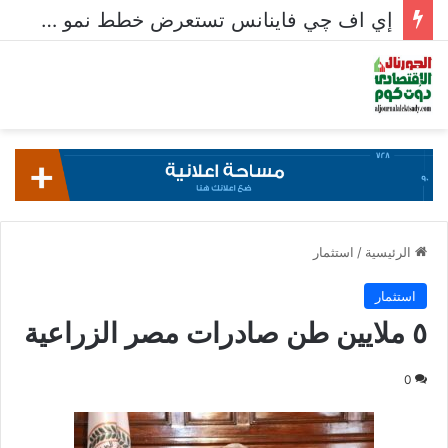
إي اف چي فاينانس تستعرض خطط نمو «بلد» لتعزيز حضورها في سوق تحويلات المصريين بالخارج
الرئيسية
/
استثمار
استثمار
٥ ملايين طن صادرات مصر الزراعية
0