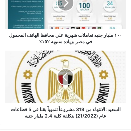
شهرية
علي
محافظ
الهاتف
المحمول
في
١٠٠ مليار جنيه تعاملات شهرية علي محافظ الهاتف المحمول
مصر
في مصر بزيادة سنوية ١٥٢٪
بزيادة
سنوية
السعيد:
١٥٢٪
الانتهاء
من
319
مشروعاً
تنموياً
بقنا
في
5
قطاعات
السعيد: الانتهاء من 319 مشروعاً تنموياً بقنا في 5 قطاعات
عام
عام (21/2022) بتكلفة كلية 2.4 مليار جنيه
(21/2022)
بتكلفة