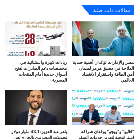
كلية
2.4
مقالات ذات صلة
مليار
جنيه
مصر والإمارات تؤكدان أهمية حماية
زيادات كبيرة واستثنائية في
الملاحة في مضيق هرمز لضمان
مخصصات دعم الصادرات لفتح
أمن الطاقة واستقرار الاقتصاد
أسواق جديدة أمام المنتجات
العالمي
المصرية
“ڤاليو” و”ويجو” يوقعان شراكة
باهر عبد العزيز: 43.1 مليار دولار
استراتيجية لتعزيز خدمات السفر
تحويلات المصريين بالخارج تعزز