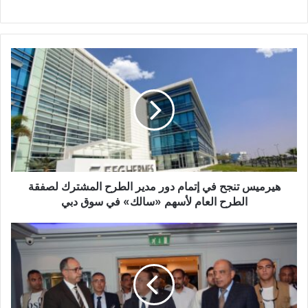
هيرميس
تنجح
في
إتمام
دور
مدير
الطرح
المشترك
لصفقة
الطرح
هيرميس تنجح في إتمام دور مدير الطرح المشترك لصفقة
العام
الطرح العام لأسهم «سالك» في سوق دبي
لأسهم
«سالك»
وزير
في
قطاع
سوق
الأعمال
دبي
العام
ومحافظ
الإسكندرية