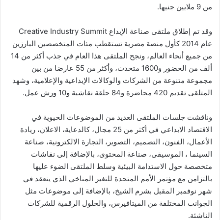
من 9 ملايين جنيها.
وقد تم إطلاق ملتقى صناعة الإبداع Creative Industry Summit
عام 2014 كأول منصة مصرية تستقطب مئات المتخصصين البارزين
من جميع أنحاء العالم، ونجح الملتقى هذا العام في جذب أكثر من 14
ألف من الحضور و1600 متحدث، وأكثر من 55 عارضا من بين
مجموعة متنوعة من الشركات والوكالات الإبداعية والإعلامية، وشهد
المتلقى تقديم 420 محاضرة و84 حلقة نقاشية و10 ورش عمل.
وناقشت جلسات الملتقى العديد من الموضوعات الحيوية في
الاقتصاد الابداعي في أكثر من 25 مجال، كالدعاية، الاعلان، ريادة
الأعمال، الفنون، التصميم، التصوير، التجارة الالكترونية، صناعة
السينما ، الموسيقى، صناعة المحتوى، بالإضافة إلى نقاشات
متخصصة حول الاستدامة البيئية وسلط الملتقى الضوء عليها
بالتزامن مع مؤتمر الأمم المتحدة للتغير المناخي الذي ينعقد في
شهر نوفمبر المقبل بشرم الشيخ، بالإضافة إلى موضوعات مثل
الجوانب المختلفة من الميتافيرس، والحلول الرقمية للشركات
الناشئة.