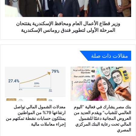
يفتتحان
المرحلة
الأولى
لتطوير
وزير قطاع الأعمال العام ومحافظ الإسكندرية يفتتحان
فندق
المرحلة الأولى لتطوير فندق رومانس الإسكندرية
رومانس
الإسكندرية
مقالات ذات صلة
بنك مصر يشارك في فعالية “اليوم
معدلات الشمول المالي تواصل
العالمي للشباب” ويقدم العديد من
ارتفاعها 79% من المواطنين
العروض المجانية دعمًا للشمول
يمتلكون حسابات نشطة تمكنهم من
المالي تحت رعاية البنك المركزي
إجراء معاملات مالية
المصري