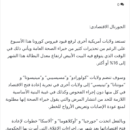
0
الجورنال الاقتصادى:
تستعد ولايات أمريكية أخرى لرفع قيود فيروس كورونا هذا الأسبوع
على الرغم من تحذيرات كثير من خبراء الصحة العامة ويأتي ذلك في
الوقت الذي يتوقع فيه البيت الأبيض ارتفاع معدل البطالة هذا الشهر
إلى 16% أو أكثر.
وسوف تنضم ولايات “كولورادو” و”مسيسيبي” و”مينيسوتا” و
“مونتانا” و”تينيسي” إلى ولايات أخرى في تجربة إعادة فتح الاقتصاد
في كل منها دون إجراء الفحوص وكذلك في غيبة البنية الأساسية
اللازمة للحد من انتشار المرض والتي يقول خبراء الصحة إنها مطلوبة
لمنع عودة الإصابات وتعريض الأرواح للخطر.
وبالفعل اتخذت “جورجيا” و “أوكلاهوما” و “ألاسكا” خطوات لإعادة
فتح اقتصاداتها بعد شهر من إجراءات الإغلاق التي أمرت بها الحكومة.