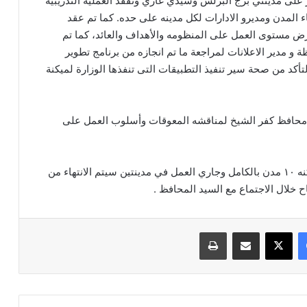
 على مدينتي برج البرلس وسيدي غازي وتفقد العمليه التدريبيه
ء المدن ومديرو الادارات لكل مدينه على حده. كما تم عقد
ض مستوى العمل على المنظومه والأهداف والعائد، كما تم
 و مدير الاعلانات لمراجعة ما تم انجازه من برنامج تطوير
لتأكد من صحة سير تنفيذ التطبيقات التى تنفذها الوزارة لميكنة
دين محافظ كفر الشيخ لمناقشه المعوقات وأسلوب العمل على
وتضم محافظه كفر الشيخ عدد ١٣ مدينه تم تطوير وميكنه ١٠ مدن بالكامل وجاري العمل في مدينتين سيتم الانتهاء من
ح خلال الاجتماع مع السيد المحافظ .
فيسبوك
‫X
مشاركة عبر البريد
طباعة