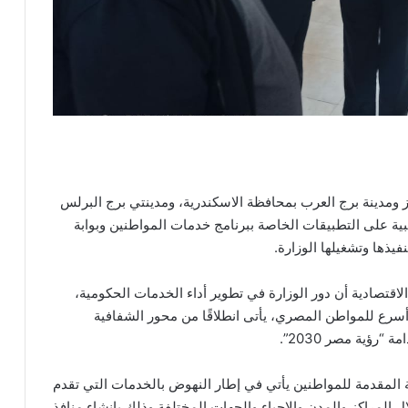
كز ومدينة برج العرب بمحافظة الاسكندرية، ومدينتي برج البرلس
ية على التطبيقات الخاصة ببرنامج خدمات المواطنين وبوابة
يذها وتشغيلها الوزارة.
لاقتصادية أن دور الوزارة في تطوير أداء الخدمات الحكومية،
سرع للمواطن المصري، يأتى انطلاقًا من محور الشفافية
رؤية مصر 2030”.
 المقدمة للمواطنين يأتي في إطار النهوض بالخدمات التي تقدم
لمراكز والمدن والاحياء والجهات المختلفة وذلك بإنشاء منافذ