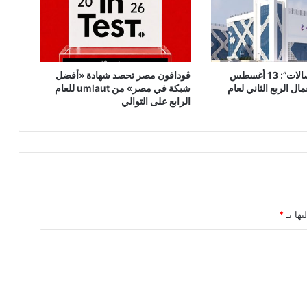
“المصرية للاتصالات”: 13 أغسطس
ڤودافون مصر تحصد شهادة «أفضل
ال الربع الثاني لعام
شبكة في مصر» من umlaut للعام
الرابع على التوالي
يها بـ
*