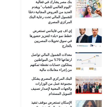
بنك مصر يشارك في فعالية
“اليوم العالمي للشباب” ويقدم
العديد من العروض المجانية دعمًا
للشمول المالي تحت رعاية البنك
المركزي المصري
إي اف چي فاينانس تستعرض
خطط نمو «بلد» لتعزيز حضورها
في سوق تحويلات المصريين
بالخارج
معدلات الشمول المالي تواصل
ارتفاعها 79% من المواطنين
يمتلكون حسابات نشطة تمكنهم
من إجراء معاملات مالية
البنك المركزي المصري يشكل
مجموعة عمل من الوزارات
والجهات المعنية لإصدار تصنيف
التمويل المستدام
الإسكان تستعرض موقف تنفيذ