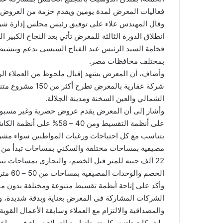
فعاليات المعرض لمدة يومين ويقدم حزمة من العروض الح
وقال المهندس علاء على توفيق رئيس مجلس إدارة شر
انطلاق الدورة الثالثة للمعرض تأتي بعد النجاح الكبير 
فخامة السيد الرئيس عبد الفتاح السيسي بدعم وتنشيط ت
بمختلف محافظات مصر.
شركة عقارية بالمعر
الشمالي والعين السخنة ومدينة الجلالة.
على أنظمة التقسيط ومن 40
يتناسب مع كل احتياجات ورغبات المواطنين سواء مش
الخصم والوحدات المصيفية بمساحات من 50 – 60 متر مربع.
الشركات المشاركة فى المعرض بعناية وبدقة شديدة، ووف
والمصداقية والالتزام مع العملاء وسابقة الأعمال القو
ولشركات تلتزم بكل تعهداتها مع العملاء سواء فى مواعي