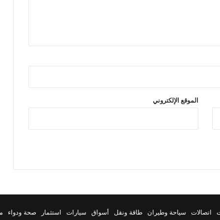
الموقع الإلكتروني
ت
اتصالات
سياحة وطيران
طاقة ونقل
أسواق
سيارات
استثمار
صحة ودواء
م