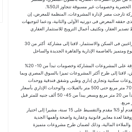
صرية وخصومات غير مسبوقة تتجاوز الـ50%.
كة تارجت مصر لإدارة المشروعات، المنظمة للمعرض، إن
الذى حققه المعرض فى دورتيه الأولى والثانية، ودعما لتوجيهات
صدير العقار، وتكثيف أعمال الترويج للاستثمار العقاري
وأضاف، أن المعرض يشهد إقبال ملحوظ من العملاء الراغبين فى السكن والاستثمار، لافتا إلى مشاركة أكثر من 30
ض تطرح أكثر من 150 مشروع متنوع ومتميز بالعاصمة الإدارية والقاهرة الجديدة والساحل
وأشار إلى أن المعرض يقدم عروض حصرية وغير مسبوقة على المشروعات المشاركة وخصومات تبدأ من 10- 20%
 – 58% على أنظمة الكاش، لافتا إلى طرح أكثر المشروعات تميزا بالسوق المصري وبما
روعات سكنية وتجاري إداري وطبي وشقق فندقية ووحدات
مصيفية بمساحات مختلفة والسكني بمساحات تبدأ من 70 متر مربع حتى 500 متر بالفيلات، والوحدات الإداري بأسعار
22 ألف جنيه للمتر قبل الخصم، والتجاري بمساحات تبدأ من 20 متر مربع وبسعر يبدأ من 45- 50 ألف جنيه للمتر قبل
وأكد على إتاحة أنظمة تقسيط متنوعة ومختلفة بدون مقدم أو 5% مقدم والتقسيط على 15 سنة، مشيرا إلى اختيار
قا لعدة معايير قانونية وعقارية واضحة وأهمها الجدية
ية والملاءة المالية، وذلك لضمان طرح مشروعات متميزة
د التسليم وبالجودة المطلوبة.