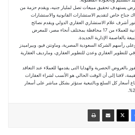
ض يستهدف تحقيق مبيعات تصل لمليار جنيه، ويقدم حزمة من
ك جناح خاص لتقديم الاستشارات القانونية والاستشارات
كتور أشرف علام الاستشاري العقاري الدولي ويقدم نصائح
وخدماته الاستشارية للعملاء مجانا، وتوفير انتقالات مجانية للعملاء من 17 محافظة بمختلف أنحاء مصر، للمعرض
ة بالعاصمة الإدارية الجديدة.
لى رأسهم الشركة السعودية المصرية، وماونتن فيو، وبيراميدز
رية ومجموعة أرقي للتطوير العقاري وعدن للتطوير العقاري، ومارديف العقارية
 بالعروض الحصرية والهدايا التى يقدمها للعملاء عند التعاقد
يمة، لافتا إلى أن الوقت الحالي هو الأنسب لشراء العقارات
اع أسعار كل السلع وبالتبعية ستؤثر بشكل مباشر على أسعار
فيسبوك
‫X
مشاركة عبر البريد
طباعة