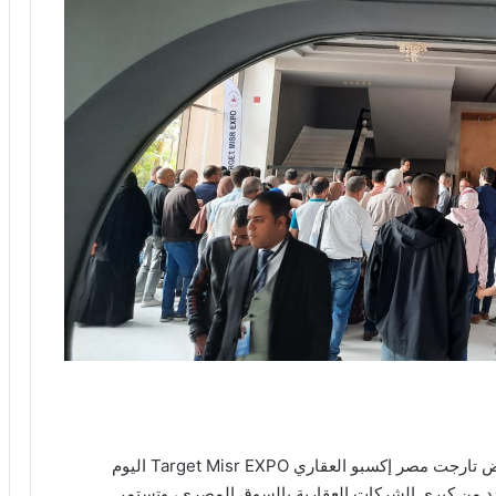
وسط إقبال كبير، انطلقت فعاليات الدورة الثالثة لمعرض تارجت مصر إكسبو العقاري Target Misr EXPO اليوم
د من كبرى الشركات العقارية بالسوق المصري، وتستمر