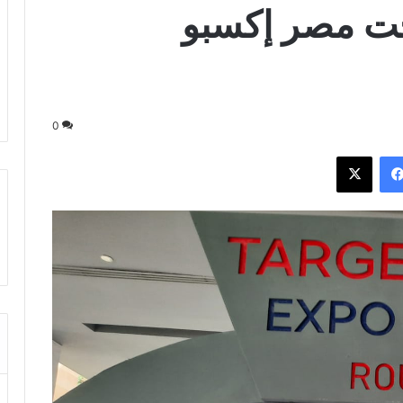
ت مصر إكسبو
0
فيسبوك
‫X