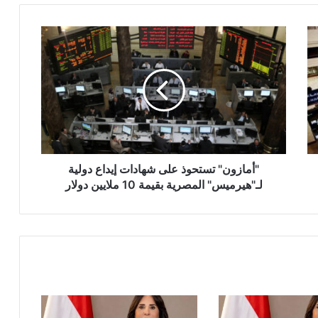
"أمازون"
تستحوذ
على
شهادات
إيداع
دولية
لـ"هيرميس"
المصرية
بقيمة
10
"أمازون" تستحوذ على شهادات إيداع دولية
ملايين
لـ"هيرميس" المصرية بقيمة 10 ملايين دولار
دولار