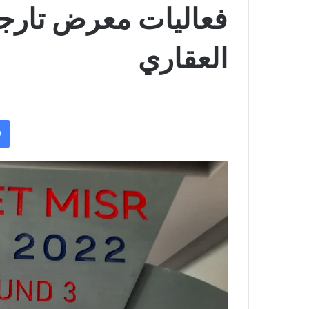
فعاليات معرض تارج
العقاري