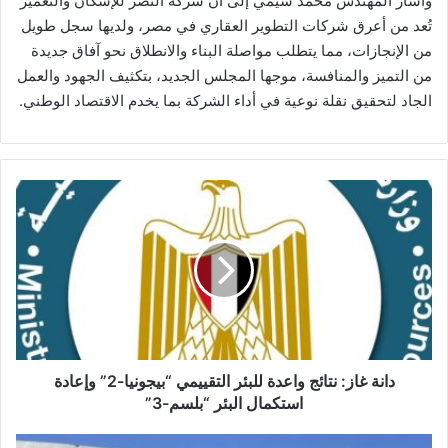
وأشار المهندس محمد شيمي إلى أن شركة النصر للإسكان والتعمير
تُعد من أعرق شركات التطوير العقاري في مصر، ولديها سجل طويل
من الإنجازات، مما يتطلب مواصلة البناء والانطلاق نحو آفاق جديدة
من التميز والمنافسة، موجها المجلس الجديد، بتكثيف الجهود والعمل
الجاد لتحقيق نقلة نوعية في أداء الشركة بما يخدم الاقتصاد الوطني.
دانة
غاز:
نتائج
واعدة
للبئر
التقييمي
“بيجونيا-2”
وإعادة
استكمال
البئر
دانة غاز: نتائج واعدة للبئر التقييمي “بيجونيا-2” وإعادة
“بلسم-3”
استكمال البئر “بلسم-3”
"إي