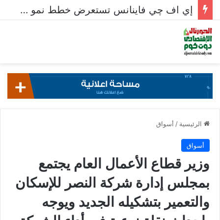
إي اف چي فاينانس تستعرض خطط نمو «بلد» لتعزيز حضورها في سوق تحويلات المصريين بالخارج
الرئيسية
/
أسواق
أسواق
وزير قطاع الأعمال العام يجتمع
بمجلس إدارة شركة النصر للإسكان
والتعمير بتشكيله الجديد ويوجه