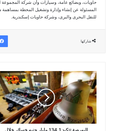
حاويات، وبضائع عامة، وسيارات وأن شركة المجموعة ا
المسئولة عن إنشاء وإدارة وتشغيل المحطة بمساهمة هيئ
للنقل البحرى والبرى، وشركة حاويات إسكندرية.
شاركها
البورصة
تتكبد
134.1
مليار
جنيه
خسائر
خلال
شهر
مارس
البورصة تتكبد 134.1 مليار جنيه خسائر خلال