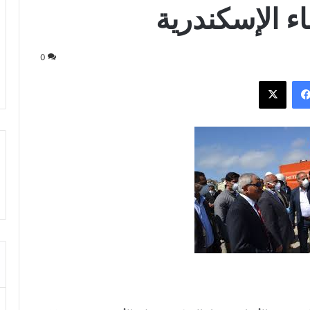
ء الإسكندرية
0
فيسبوك
‫X