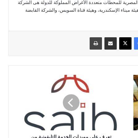
لمصرية للمحطات متعددة الأغراض المملوكة للدولة هى الشركة
ة ميناء الإسكندرية، وهيئة قناة السويس، والشركة القابضة
فيسبوك
‫X
مشاركة عبر البريد
طباعة
تعرف
على
مميزات
الخدمة
التليفونية
من
"التجاري
الدولي"
تعرف على مميزات الخدمة التليفونية من