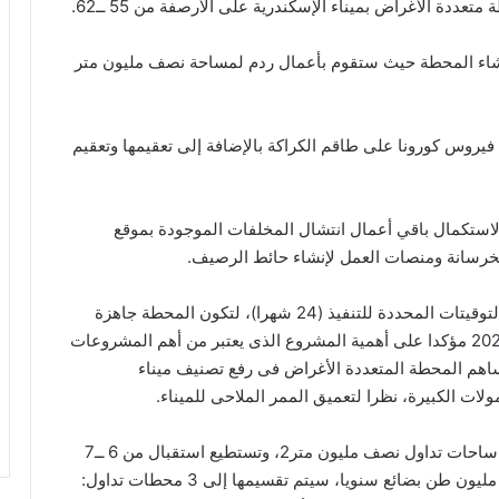
ددة الأغراض بميناء الإسكندرية على الأرصفة من 55 ــ62.
انشاء المحطة حيث ستقوم بأعمال ردم لمساحة نصف مليون متر
د فيروس كورونا على طاقم الكراكة بالإضافة إلى تعقيمها وتعقيم
ائمات بأوناش مختلفة لاستكمال باقي أعمال انتشال المخلفات الموجودة بموقع
رسانة ومنصات العمل لإنشاء حائط الرصيف.
وشدد على ضرورة العمل على مدار الساعة، للالتزام بالتوقيتات المحددة للتنفيذ (24 شهرا)، لتكون المحطة جاهزة
لاستقبال السفن ذات الأحجام الكبيرة فى مطلع عام 2022 مؤكدا على أهمية المشروع الذى يعتبر من أهم المشروعات
ساهم المحطة المتعددة الأغراض فى رفع تصنيف ميناء
لات الكبيرة، نظرا لتعميق الممر الملاحى للميناء.
يذكر أن أطوال أرصفة المحطة تبلغ 2450 مترا، تشمل ساحات تداول نصف مليون متر2، وتستطيع استقبال من 6 ــ7
سفن فى نفس الوقت، وقادرة على تداول من 12 – 15 مليون طن بضائع سنويا، سيتم تقسيمها إلى 3 محطات تداول: