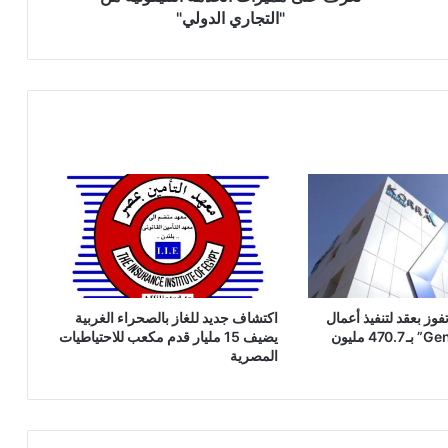
"التجاري الدولي"
فوز بعقد لتنفيذ أعمال
اكتشاف جديد للغاز بالصحراء الغربية
بمصنع “GennVax” بـ 470.7 مليون
يضيف 15 مليار قدم مكعب للاحتياطيات
المصرية