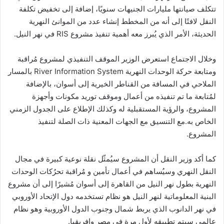
تتكلف صيانتها مليارات الجنيهات سنويًا، إضافة إلى تخفيض تكلفة
النقل لافتًا إلى أنه من المخطط إنشاء عدد من الموانئ النهرية
الحديثة، الأمر الذي يُبرز معه أهمية تنفيذ مشروع RIS في نهر النيل.
وخلال الاجتماع استعرض الوزير الموقف التنفيذي لمشروع مُراقبة
ومتابعة حركة الوحدات النهرية River Information System بالمسار
الملاحي في المسافة من القناطر الخيرية إلى أسوان، بالإضافة
لمُتابعة ما تم تنفيذه من أعمال وموقف توريد مكونات وأجهزة
المشروع، والرؤية المستقبلية له وكذلك الإطلاع على الجدول الزمني
الخاص به.مع التنسيق مع الجهات المعنية ذات الصلة لتنفيذ
المشروع.
كما أكد وزير النقل أن المشروع سيُمثّل نقلة نوعية كبيرة في مجال
النقل النهري وسيُساهم في أعمال تأمين و مُراقبة تحرُكات الوحدات
النهرية بطول نهر النيل من القاهرة إلى أسوان مُشيرًا إلى أن مشروع
البنية المعلوماتية لنهر النيل هو نظام تستخدمه دول الإتحاد الأوروبي
في نهر الدانوب الذي يربط شمال وجنوب الدول الأوروبية وهو نظام
عالمي سيتم تطبيقه لأول مرة في مصر وإفريقيا.