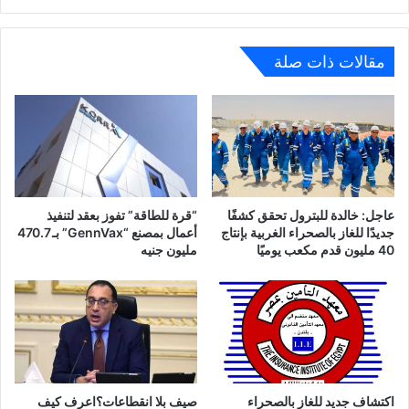
مقالات ذات صلة
عاجل: خالدة للبترول تحقق كشفًا
“قرة للطاقة” تفوز بعقد لتنفيذ
جديدًا للغاز بالصحراء الغربية بإنتاج
أعمال بمصنع “GennVax” بـ 470.7
40 مليون قدم مكعب يوميًا
مليون جنيه
اكتشاف جديد للغاز بالصحراء
صيف بلا انقطاعات؟اعرف كيف