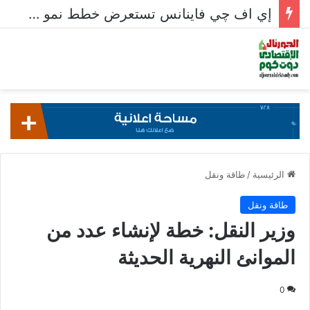
إي اف چي فاينانس تستعرض خطط نمو «بلد» لتعزيز حضورها في سوق تحويلات المصريين بالخارج
الرئيسية
/
طاقة ونقل
طاقة ونقل
وزير النقل: خطة لإنشاء عدد من
الموانئ النهرية الحديثة
0