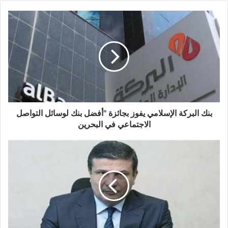
بنك
البركة
الإسلامي
يفوز
بجائزة
"أفضل
بنك
لوسائل
التواصل
الاجتماعي
بنك البركة الإسلامي يفوز بجائزة "أفضل بنك لوسائل التواصل
في
الاجتماعي في البحرين
البحرين
البنك
الزراعي..20
مليار
جنيه
حجم
محفظة
المشروعات
الصغيرة