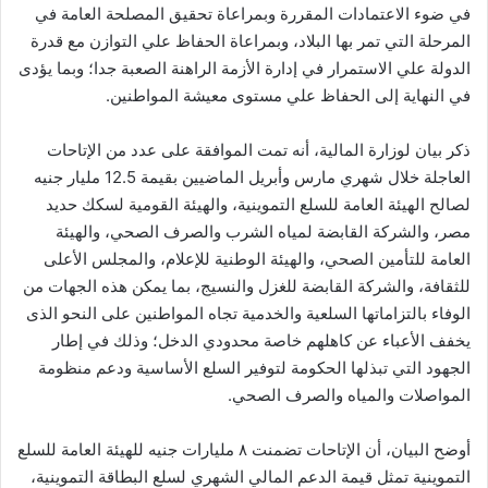
في ضوء الاعتمادات المقررة وبمراعاة تحقيق المصلحة العامة في
المرحلة التي تمر بها البلاد، وبمراعاة الحفاظ علي التوازن مع قدرة
الدولة علي الاستمرار في إدارة الأزمة الراهنة الصعبة جدا؛ وبما يؤدى
في النهاية إلى الحفاظ علي مستوى معيشة المواطنين.
ذكر بيان لوزارة المالية، أنه تمت الموافقة على عدد من الإتاحات
العاجلة خلال شهري مارس وأبريل الماضيين بقيمة 12.5 مليار جنيه
لصالح الهيئة العامة للسلع التموينية، والهيئة القومية لسكك حديد
مصر، والشركة القابضة لمياه الشرب والصرف الصحي، والهيئة
العامة للتأمين الصحي، والهيئة الوطنية للإعلام، والمجلس الأعلى
للثقافة، والشركة القابضة للغزل والنسيج، بما يمكن هذه الجهات من
الوفاء بالتزاماتها السلعية والخدمية تجاه المواطنين على النحو الذى
يخفف الأعباء عن كاهلهم خاصة محدودي الدخل؛ وذلك في إطار
الجهود التي تبذلها الحكومة لتوفير السلع الأساسية ودعم منظومة
المواصلات والمياه والصرف الصحي.
أوضح البيان، أن الإتاحات تضمنت ٨ مليارات جنيه للهيئة العامة للسلع
التموينية تمثل قيمة الدعم المالي الشهري لسلع البطاقة التموينية،