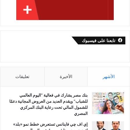
تابعنا على فيسبوك
الأشهر
الأخيرة
تعليقات
بنك مصر يشارك في فعالية “اليوم العالمي
للشباب” ويقدم العديد من العروض المجانية دعمًا
للشمول المالي تحت رعاية البنك المركزي
المصري
إي اف چي فاينانس تستعرض خطط نمو «بلد»