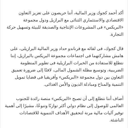
أكد أحمد كجوك وزير المالية، أننا حريصون على تعزيز التعاون
الاقتصادي والاستثماري الثنائى مع البرازيل ودول مجموعة
«البريكس» فى المشروعات الإنتاجية والصديقة للبيئة وتسهيل حركة
التجارة.
قال كجوك، فى لقائه مع فرناندو حداد وزير المالية البرازيلى، على
هامش مشاركتهما فى اجتماعات مجموعة البريكس بالبرازيل، إننا
نتطلع للاستفادة من الخبرات البرازيلية فى تطوير المنظومة
الضريبية، وتوسيع مظلة الشمول المالى، لافتًا إلى ضرورة تعميق
التعاون بين دول مجموعة «البريكس» وأفريقيا فى قضايا تمويل
التنمية والمناخ ومبادلة الديون والأمن الغذائى.
أضاف أننا نتطلع إلى أن تصبح «البريكس» منصة رائدة للجنوب
العالمى للوصول إلى نظام دولي أكثر توازنًا وتنوعًا، مشيرًا إلى أهمية
توفير آليات مالية مرنة لتحقيق الأهداف التنموية للاقتصادات
الناشئة.