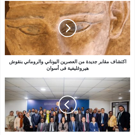
اكتشاف
مقابر
جديدة
من
العصرين
اليوناني
والروماني
بنقوش
هيروغليفية
فى
اكتشاف مقابر جديدة من العصرين اليوناني والروماني بنقوش
أسوان
هيروغليفية فى أسوان
البنك
المركزى
المصرى
يستضيف
برنامجًا
تدريبيًا
حول
اختبارات
الضغوط