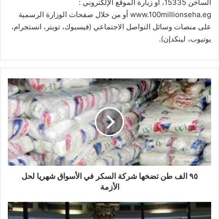
الساخن 15335، أو زيارة الموقع الإلكتروني :
‏www.100millionseha.eg أو من خلال صفحات الوزارة الرسمية
على منصات وسائل التواصل الاجتماعي (فيسبوك، تويتر، انستجرام،
يوتيوب، لينكدإن).
٩٥
الف
طن
تضخها
شركة
السكر
في
الأسواق
شهريا
لحل
٩٥ الف طن تضخها شركة السكر في الأسواق شهريا لحل
الأزمة
الأزمة
أداء
إيجابي