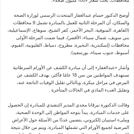
محافظات، تحت شعار «100 مليون صحة».
أوضح الدكتور حسام عبدالغفار المتحدث الرسمي لوزارة الصحة
والسكان، أن المرحلة الثانية للعمل بالمبادرة تشمل 9 محافظات
(القاهرة، المنوفية، البحر الأحمر، كفر الشيخ، سوهاج، الإسماعيلية،
بني سويف، شمال سيناء، الأقصر)، فيما ضمت المرحلة الأولى
محافظات (إسكندرية، البحيرة، مطروح، دمياط، القليوبية، الفيوم،
أسيوط، جنوب سيناء، بورسعيد).
وأشار «عبدالغفار» إلى أن مبادرة الكشف عن الأورام السرطانية
تستهدف المواطنين من سن 18 عامًا فأكثر، بهدف الكشف عن
المرض في مراحل مبكرة، وبالتالي تقليل الوفيات الناتجة عنه،
وتقليل العبء المادي في الحالات المتأخرة .
وقالت الدكتورة نيرڤانا مجدي المدير التنفيذي للمبادرة إن الحصول
على خدمات المبادرة، يبدأ بتوجه المواطن إلى الوحدة الصحية،
وملىء استبيان إلكتروني، يتضمن عددًا من الأسئلة حول الأعراض
المرضية لجميع الأورام التي تشملها المبادرة، ويتم من خلال نتيجة