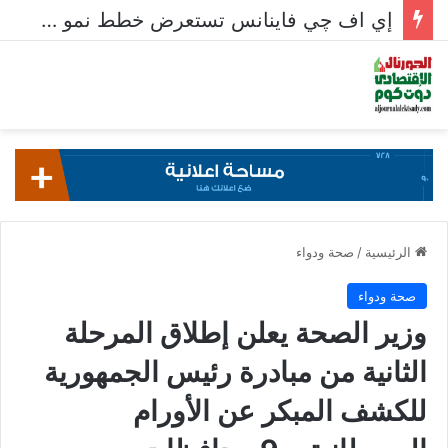
إي اف چي فاينانس تستعرض خطط نمو «بلد» لتعزيز حضورها في سوق تحويلات المصريين بالخارج
الرئيسية
/
صحة ودواء
صحة ودواء
وزير الصحة يعلن إطلاق المرحلة
الثانية من مبادرة رئيس الجمهورية
للكشف المبكر عن الأورام