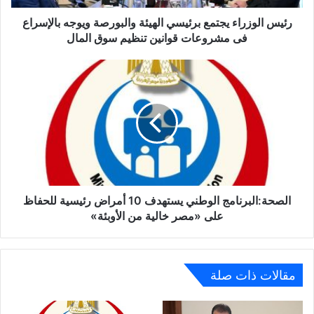
فى
مشروعات
رئيس الوزراء يجتمع برئيسي الهيئة والبورصة ويوجه بالإسراع
قوانين
فى مشروعات قوانين تنظيم سوق المال
تنظيم
سوق
الصحة:البرنامج
المال
الوطني
يستهدف
10
أمراض
رئيسية
للحفاظ
على
«مصر
خالية
الصحة:البرنامج الوطني يستهدف 10 أمراض رئيسية للحفاظ
من
على «مصر خالية من الأوبئة»
الأوبئة»
مقالات ذات صلة