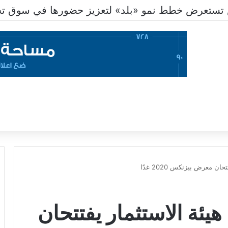
تستعرض خطط نمو «بلد» لتعزيز حضورها في سوق تحو
ن معرض بيزنكس 2020 غدًا
يئة الاستثمار يفتتحان