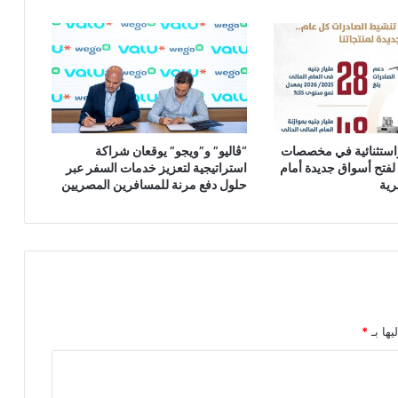
واستثنائية في مخصصات
“ڤاليو” و”ويجو” يوقعان شراكة
لفتح أسواق جديدة أمام
استراتيجية لتعزيز خدمات السفر عبر
رية
حلول دفع مرنة للمسافرين المصريين
يها بـ
*