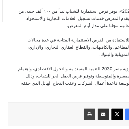
وأضافت في تصريحات صحفية، أن معرض «بيزنكس 2020»، يوفر فرص استثمارية للشباب تبدأ من ١٠٠ ألف جنيه، من
 يقدم المعرض خدمات تسجيل العلامات التجارية والاستحواذ
اتهم مجانا على مدار أيام المعرض.
استفادة من الفرص الاستثمارية المتاحة في عدة مجالات
لمطاعم، والكافيهات، والقطاع العقاري التجاري، والإداري،
ويلية والبنوك.
وأشارت ، إلى أن إنعقاد المعرض هذا العام يتوافق مع رؤية مصر 2030 للتنمية المستدامة والتحول الاقتصادي، واهتمام
لصغيرة والمتوسطة وتوفير فرص العمل الحر للشباب، وذلك
سعة قاعدة أعمال الشركات وعقب النجاح الهائل الذي حققه
فيسبوك
‫X
مشاركة عبر البريد
طباعة