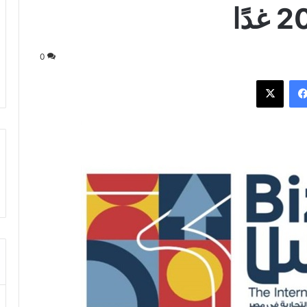
0
فيسبوك
‫X