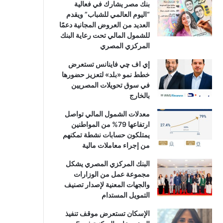
بنك مصر يشارك في فعالية
“اليوم العالمي للشباب” ويقدم
العديد من العروض المجانية دعمًا
للشمول المالي تحت رعاية البنك
المركزي المصري
إي اف چي فاينانس تستعرض
خطط نمو «بلد» لتعزيز حضورها
في سوق تحويلات المصريين
بالخارج
معدلات الشمول المالي تواصل
ارتفاعها 79% من المواطنين
يمتلكون حسابات نشطة تمكنهم
من إجراء معاملات مالية
البنك المركزي المصري يشكل
مجموعة عمل من الوزارات
والجهات المعنية لإصدار تصنيف
التمويل المستدام
الإسكان تستعرض موقف تنفيذ