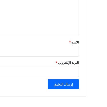
ت
ع
ل
ي
ق
*
الاسم
*
البريد الإلكتروني
*