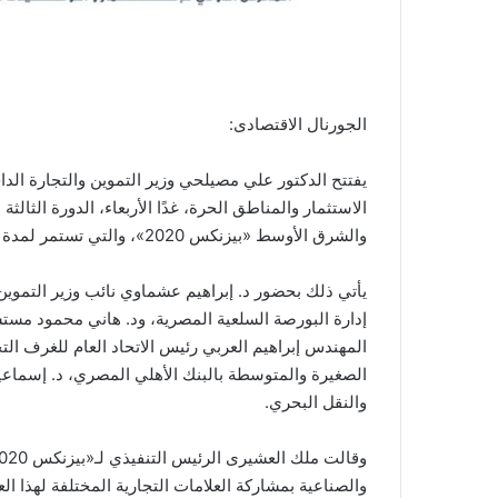
الجورنال الاقتصادى:
يفتتح الدكتور علي مصيلحي وزير التموين والتجارة الدا
الاستثمار والمناطق الحرة، غدًا الأربعاء، الدورة الثال
والشرق الأوسط «بيزنكس 2020»، والتي تستمر لمدة يومين بأحد فنادق القاهرة .
يأتي ذلك بحضور د. إبراهيم عشماوي نائب وزير التموين
إدارة البورصة السلعية المصرية، ود. هاني محمود مستشار
المهندس إبراهيم العربي رئيس الاتحاد العام للغرف ا
الصغيرة والمتوسطة بالبنك الأهلي المصري، د. إسماعيل ع
والنقل البحري.
والصناعية بمشاركة العلامات التجارية المختلفة لهذا الع