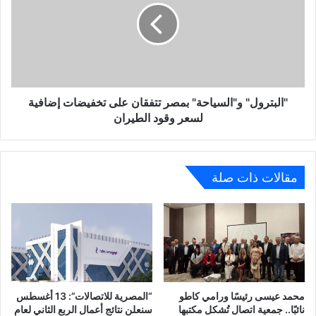
تتفقان
على
تخفيضات
إضافية
لسعر
وقود
الطيران
"البترول" و"السياحة" بمصر تتفقان على تخفيضات إضافية
لسعر وقود الطيران
مقالات ذات صلة
محمد عيسى رئيسًا ورامي كاطو
“المصرية للاتصالات”: 13 أغسطس
نائبًا.. جمعية اتصال تُشكل مكتبها
سنعلن نتائج أعمال الربع الثاني لعام