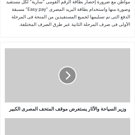
مواطن مع ضرورة إحضار بطاقة الرقم القومى “سارية” لكل مستفيد
وصورة منها واستخدام بطاقة البريد المصرى “Easy pay” مسبقة
الدفع التى تم تسليمها لجميع المستفيدين من المنحة فى المرحلة
الأولى فى صرف المرحلة الثانية عبر طرق الصرف المختلفة.
وزير
السياحة
والآثار
يستعرض
موقف
المتحف
المصرى
الكبير
وزير السياحة والآثار يستعرض موقف المتحف المصرى الكبير
"البترول"
و"السياحة"
بمصر