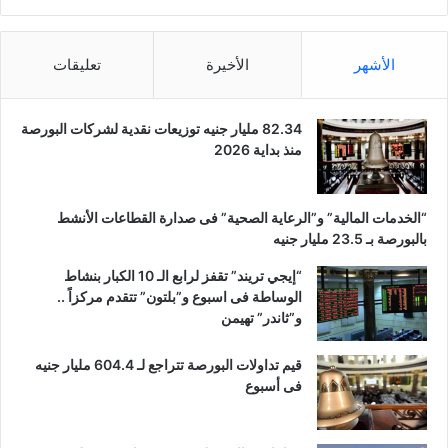
الأشهر
الأخيرة
تعليقات
82.34 مليار جنيه توزيعات نقدية لشركات البورصة
منذ بداية 2026
“الخدمات المالية” و”الرعاية الصحية” فى صدارة القطاعات الأنشط
بالبورصة بـ 23.5 مليار جنيه
“إيجي تريند” تقفز لرابع الـ 10 الكبار بنشاط
الوساطة فى اسبوع و”بلتون” تتقدم مركزاً ..
و”ثاندر” تهيمن
قيم تداولات البورصة تتراجع لـ 604.4 مليار جنيه
فى أسبوع