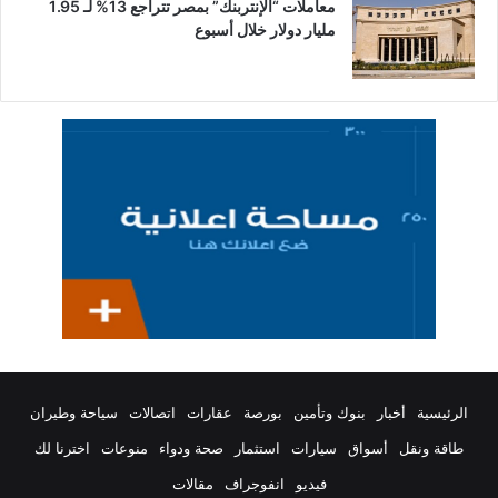
معاملات “الإنتربنك” بمصر تتراجع 13% لـ 1.95
مليار دولار خلال أسبوع
الرئيسية
أخبار
بنوك وتأمين
بورصة
عقارات
اتصالات
سياحة وطيران
طاقة ونقل
أسواق
سيارات
استثمار
صحة ودواء
منوعات
اخترنا لك
فيديو
انفوجراف
مقالات