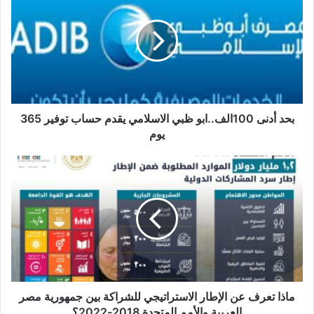
100الف..ابو
ظبي
الاسلامي
يقدم
حساب
توفير
365
يوم
بحد أدنى 100الف..ابو ظبي الاسلامي يقدم حساب توفير 365
يوم
ماذا
تعرف
عن
الإطار
الاستراتيجي
للشراكة
بين
جمهورية
مصر
العربية
ماذا تعرف عن الإطار الاستراتيجي للشراكة بين جمهورية مصر
والأمم
العربية والأمم المتحدة 2018-2022؟