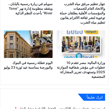
جهاز تنظيم مرفق مياه الشرب
سويلم في زيارة رسمية باليابان ،
والاتحاد العام للجمعيات
ويتفقد منظومة إدارة نهر “Tone
والمؤسسات الأهلية يطلقان حملة
River” بأحدث النظم الذكية
توعوية لنشر ثقافة الالتزام بقانون
تنظيم مياه الشرب
وزارة المالية: مصر تتقدم 10
اليوم عطلة رسمية في البنوك
خطوات في مؤشر شفافية الموازنة
والبورصة بمناسبة عيد ثورة 23 يوليو
2025 وتستهدف تعزيز المشاركة
المجتمعية
اترك تعليقاً
لن يتم نشر عنوان بريدك الإلكتروني.
الحقول الإلزامية مشار إليها بـ
*