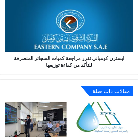
كومباني
تقرر
مراجعة
كميات
السجائر
المنصرفة
للتأكد
من
كفاءة
ايسترن كومباني تقرر مراجعة كميات السجائر المنصرفة
توزيعها
للتأكد من كفاءة توزيعها
مقالات ذات صلة