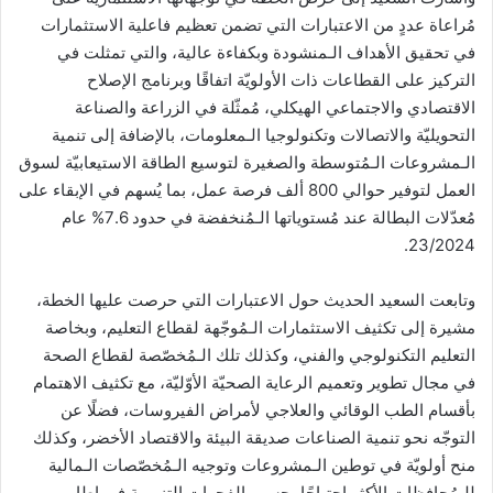
مُراعاة عددٍ من الاعتبارات التي تضمن تعظيم فاعلية الاستثمارات
في تحقيق الأهداف الـمنشودة وبكفاءة عالية، والتي تمثلت في
التركيز على القطاعات ذات الأولويّة اتفاقًا وبرنامج الإصلاح
الاقتصادي والاجتماعي الهيكلي، مُمثّلة في الزراعة والصناعة
التحويليّة والاتصالات وتكنولوجيا الـمعلومات، بالإضافة إلى تنمية
الـمشروعات الـمُتوسطة والصغيرة لتوسيع الطاقة الاستيعابيّة لسوق
العمل لتوفير حوالي 800 ألف فرصة عمل، بما يُسهم في الإبقاء على
مُعدّلات البطالة عند مُستوياتها الـمُنخفضة في حدود 7.6% عام
23/2024.
وتابعت السعيد الحديث حول الاعتبارات التي حرصت عليها الخطة،
مشيرة إلى تكثيف الاستثمارات الـمُوجّهة لقطاع التعليم، وبخاصة
التعليم التكنولوجي والفني، وكذلك تلك الـمُخصّصة لقطاع الصحة
في مجال تطوير وتعميم الرعاية الصحيّة الأوّليّة، مع تكثيف الاهتمام
بأقسام الطب الوقائي والعلاجي لأمراض الفيروسات، فضلًا عن
التوجّه نحو تنمية الصناعات صديقة البيئة والاقتصاد الأخضر، وكذلك
منح أولويّة في توطين الـمشروعات وتوجيه الـمُخصّصات الـمالية
للـمُحافظات الأكثر احتياجًا بحسب الفجوات التنموية في إطار