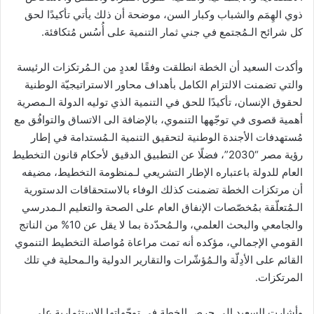
ذوي الهِمَم والشباب وكبار السن، موضحة أن ذلك يأتي تأكيدًا لحق
كل شرائح الـمُجتمع في جني ثمار التنمية على أُسُس مُتكافئة.
وأكدت السعيد أن الخطة انطلقت وفقًا لعددٍ من الـمُرتكزات الرئيسة
والتي تضمنت الالتزام الكامل بأهداف محاور الاستراتيجيّة الوطنية
لحقوق الإنسان، تأكيدًا للحق في التنمية الذي توليه الدولة الـمصرية
أهمية قصوى في توجّهها التنموي، بالإضافة الى الاتساق والتوافُق مع
مُستهدفات الأجندة الوطنية لتحقيق التنمية الـمُستدامة في إطار
رؤية مصر “2030”، فضلًا عن التطبيق الدقيق لأحكام قانون التخطيط
العام للدولة باعتباره الإطار التشريعي لـمنظومة التخطيط، مضيفه
أن مرتكزات الخطة تضمنت كذلك الوفاء بالاستحقاقات الدستورية
الـمُتعلّقة بمُخصّصات الإنفاق العام على الصحة والتعليم الـمدرسي
والجامعي والبحث العلمي، والـمُحدّدة بما لا يقل عن 10% من الناتج
القومي الإجمالي، مؤكده أنه تمت مراعاة مُواصلة التخطيط التنموي
القائم على الأدِلّة والـمُؤشّرات والتقارير الدولية والـمحلية في تلك
المرتكزات.
وأشارت السعيد إلى حرص الخطة في توجّهاتها الاستثمارية على