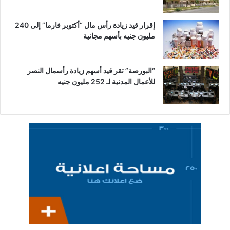
إقرار قيد زيادة رأس مال “أكتوبر فارما” إلى 240
مليون جنيه بأسهم مجانية
“البورصة” تقر قيد أسهم زيادة رأسمال النصر
للأعمال المدنية لـ 252 مليون جنيه