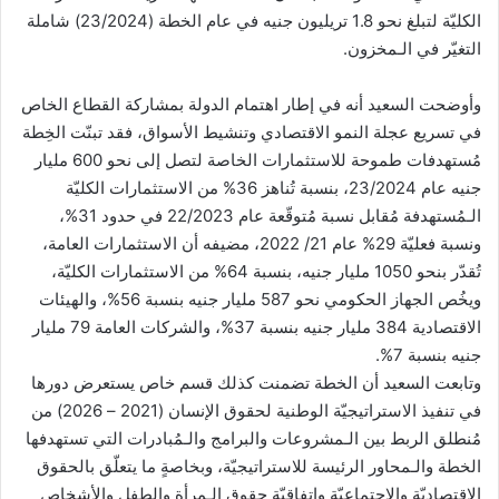
الكليّة لتبلغ نحو 1.8 تريليون جنيه في عام الخطة (23/2024) شاملة
التغيّر في الـمخزون.
وأوضحت السعيد أنه في إطار اهتمام الدولة بمشاركة القطاع الخاص
في تسريع عجلة النمو الاقتصادي وتنشيط الأسواق، فقد تبنّت الخِطة
مُستهدفات طموحة للاستثمارات الخاصة لتصل إلى نحو 600 مليار
جنيه عام 23/2024، بنسبة تُناهز 36% من الاستثمارات الكليّة
الـمُستهدفة مُقابل نسبة مُتوقّعة عام 22/2023 في حدود 31%،
ونسبة فعليّة 29% عام 21/ 2022، مضيفه أن الاستثمارات العامة،
تُقدّر بنحو 1050 مليار جنيه، بنسبة 64% من الاستثمارات الكليّة،
ويخُص الجهاز الحكومي نحو 587 مليار جنيه بنسبة 56%، والهيئات
الاقتصادية 384 مليار جنيه بنسبة 37%، والشركات العامة 79 مليار
جنيه بنسبة 7%.
وتابعت السعيد أن الخطة تضمنت كذلك قسم خاص يستعرض دورها
في تنفيذ الاستراتيجيّة الوطنية لحقوق الإنسان (2021 – 2026) من
مُنطلق الربط بين الـمشروعات والبرامج والـمُبادرات التي تستهدفها
الخطة والـمحاور الرئيسة للاستراتيجيّة، وبخاصةٍ ما يتعلّق بالحقوق
الاقتصاديّة والاجتماعيّة واتفاقيّة حقوق الـمرأة والطفل والأشخاص