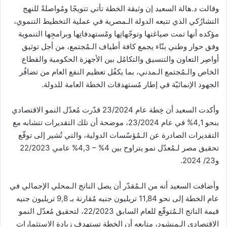
وقالت د.هالة السعيد إن وثيقة الخطة تأتي تتويجًا ومُواصلةً للنهج
التشارُكي الذي تتبعه الدولة الـمصرية في عملية التخطيط التنموي،
مؤكده أنها تمت صياغتها وتوجّهاتِها ومُستهدفاتِها وبرامجِها التنموية
وفق حوار وطني بنّاء يجمع كافة أطياف الـمُجتمع، من أجل توثيق
أواصِر التعاون والتنسيق والتكامُل بين الأجهزة الحكومية والقطاع
الخاص والـمُجتمع الـمدني، بما يكفُل تعظيم النفع العام من تضافُر
الجهود الإنمائيّة في إطار مُستهدفات الخطة العامة للدولة.
وأكدت السعيد أن خِطة عام 23/2024 قدّرت مُعدّل النمو الاقتصادي
بنحو 4,1% في عام 23/2024، موضحة أن تلك التقديرات تتشابه مع
التقديرات الصادرة عن الـمُؤسّسات الدولية، والتي تُشير إلى توقّع
تحقيق مصر لـمُعدّل نمو يتراوح بين 4% – 4,3% عامي 22/2023
و23/ 2024.
وأضافت السعيد أنه من الـمُقدّر أن يصل الناتج الـمحلي الإجمالي في
عام الخطة إلى نحو 11,84 تريليون جنيه مُقارنة بـ 9,8 تريليون جنيه
قيمة الناتج الـمُتوقّع للعام السابق 22/2023، لتحقيق مُعدّل النمو
الاقتصادي الـمنشود، متابعه أن الخطة تستهدف زيادة الاستثمارات