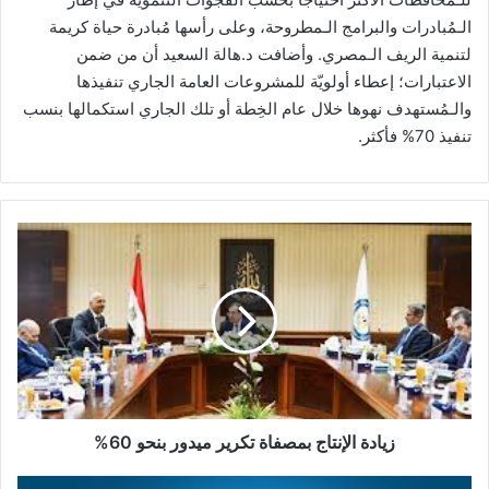
الـمُبادرات والبرامج الـمطروحة، وعلى رأسها مُبادرة حياة كريمة
لتنمية الريف الـمصري. وأضافت د.هالة السعيد أن من ضمن
الاعتبارات؛ إعطاء أولويّة للمشروعات العامة الجاري تنفيذها
والـمُستهدف نهوها خلال عام الخِطة أو تلك الجاري استكمالها بنسب
تنفيذ 70% فأكثر.
زيادة
الإنتاج
بمصفاة
تكرير
ميدور
بنحو
60%
زيادة الإنتاج بمصفاة تكرير ميدور بنحو 60%
ايسترن