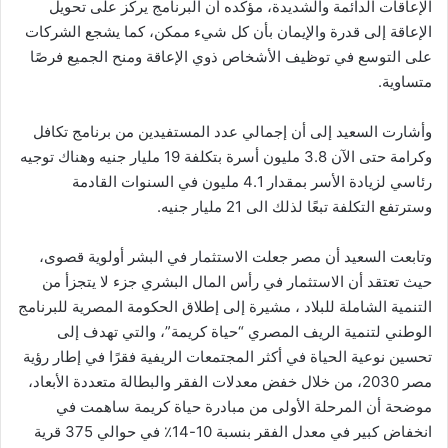
الإعاقات الدائمة والشديدة، مؤكده أن البرنامج يركز على تحويل
الإعاقة إلى قدرة والإيمان بأن كل شيء ممكن، كما يشجع الشركات
على التوسع في توظيف الأشخاص ذوي الإعاقة ومنح الجميع فرصًا
متساوية.
وأشارت السعيد إلى أن إجمالي عدد المستفيدين من برنامج تكافل
وكرامة حتى الآن 3.8 مليون أسرة بتكلفة 19 مليار جنيه وهناك توجيه
رئاسي لزيادة الأسر بمقدار 4.1 مليون في السنوات القادمة
وسترتفع التكلفة تبعًا لذلك الى 21 مليار جنيه.
وتابعت السعيد أن مصر جعلت الاستثمار في البشر أولوية قصوى،
حيث تعتقد أن الاستثمار في رأس المال البشري جزء لا يتجزأ من
التنمية الشاملة للبلاد ، مشيرة إلى إطلاق الحكومة المصرية للبرنامج
الوطني لتنمية الريف المصري “حياة كريمة”، والتي تهدف إلى
تحسين نوعية الحياة في أكثر المجتمعات الريفية فقرًا في إطار رؤية
مصر 2030، من خلال خفض معدلات الفقر والبطالة متعددة الأبعاد،
موضحة أن المرحلة الأولى من مبادرة حياة كريمة ساهمت في
انخفاض كبير في معدل الفقر بنسبة 10-14٪ في حوالي 375 قرية