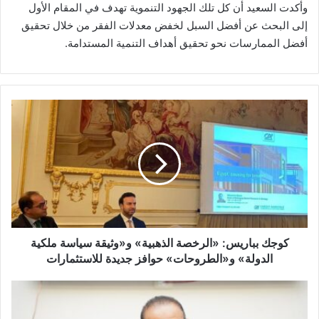
وأكدت السعيد أن كل تلك الجهود التنموية تهدف في المقام الأول
إلى البحث عن أفضل السبل لخفض معدلات الفقر من خلال تحقيق
أفضل الممارسات نحو تحقيق أهداف التنمية المستدامة.
كوجك
بباريس:
«الرخصة
الذهبية»
و«وثيقة
سياسة
ملكية
الدولة»
و«الطروحات»
حوافز
كوجك بباريس: «الرخصة الذهبية» و«وثيقة سياسة ملكية
جديدة
الدولة» و«الطروحات» حوافز جديدة للاستثمارات
للاستثمارات
نائب
وزيرة
التخطيط