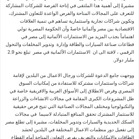
مشيرةً إلى أهمية هذا الملتقى في إتاحة الفرصة للشركات المشاركة
للتعرف على المجالات المتاحة والفرص الواعدة للتعاون المشترك،
وتكوین شراكات تجاریة واستثماریة تساھم في تنمیة العلاقات
الاقتصادیة بین مصر وألمانیا خاصةً وأن الحكومة المصرية تولي
اهتماماً بجذب المزيد من الاستثمارات الألمانية إلى مصر في
قطاعات صناعة السيارات والطاقة وإدارة وتدوير المخلفات والتحول
الرقمي ، لافتة الى ان الاستثمارات الألمانية في مصر تبلغ نحو 2.9
مليار دولار.
ووجهت جامع الدعوة للشركات ورجال الاعمال من البلدین لإقامة
شراكات واستثمارات مشتركة للاستفادة من إمكانیات السوق
المصري وفرص الانطلاق إلى الأسواق العربیة والافریقیة خاصة في
ظل المشروعات الكبرى المقامة في مجالات الانشاءات والزراعة
والتكنولوجیا ومختلف المجالات الصناعیة التي تتيح فرص حقیقیة
للاستثمار المشترك تحقق المنافع المتبادلة لاسيما في مجالات
السكك الحدیدیة والسیارات وتدویر المخلفات، مشيرة إلى تطلع مصر
إلى تفعيل دور منظمات الاعمال المختلفة في البلدین لحشد
الطاقات والإمكانات والتعریف بفرص التعاون المتاحة أمام القطاع