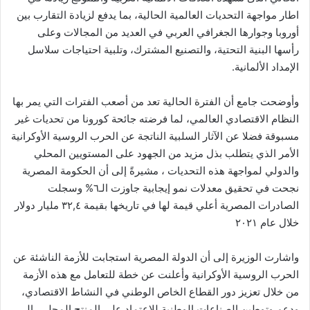
اطار مواجهة التحدیات العالمیة الحالیة، بما یدفع لزیادة التقارب بین
أوروبا وجوارھا الجغرافي العربي في العدید من المجالات وعلى
رأسھا البنیة التحتیة، والتصنیع المشترك، وتلبیة احتیاجات سلاسل
الإمداد الألمانیة.
وأوضحت جامع أن الفترة الحالیة تعد من أصعب الفترات التي یمر بھا
النظام الاقتصادي العالمي، لما فرضته جائحة كورونا من تحدیات غير
مسبوقة فضلا عن الآثار السلبیة الناتجة عن الحرب الروسیة الأوكرانیة
الأمر الذي يتطلب بذل مزید من الجھود على المستويين المحلي
والدولي لمواجهة هذه التحديات ، مشيرةً إلى أن الحكومة المصریة
نجحت في تحقیق معدلات نمو إیجابیة جاوزت الـ٦% وسجلت
الصادرات المصریة أعلي قیمة لھا في تاریخھا بقیمة ٣٢,٤ ملیار دولار
خلال عام ۲۰۲۱
واشارت الوزيرة إلى أن الدولة المصرية استجابت للأزمة الناشئة عن
الحرب الروسیة الأوكرانیة وأعلنت عن خطة للتعامل مع هذه الأزمة
من خلال تعزیز دور القطاع الخاص الوطني في النشاط الاقتصادي،
ودعم وتوطین الصناعات الوطنیة للاعتماد على المنتج المحلي، إلى