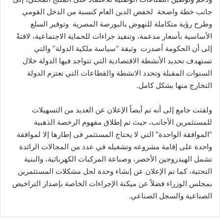
جانب خطة واضحة لخفض الدین العام كنسبة من الدخل القومي
وطرح رؤیة متكاملة للنھوض بالبورصة المصریة وتوفیر السلع
الأساسیة بأسعار مدعمة، وتنفيذ جراءات للحمایة الاجتماعیة، لافتةً
إلى أن الحكومة أصدرت وثیقة “سیاسة ملكیة الدولة” والتي
تستھدف تحدید الأنشطة الاقتصادیة التي تتواجد فیھا الدولة خلال
السنوات المقبلة وتحدد الانشطة والقطاعات التي تعتزم الدولة
التخارج منھا بشكل كامل.
ولفتت جامع إلى أنه تم أيضاً الإعلان عن العدید من التسھیلات
للمستثمرین الأجانب، حیث تم إطلاق مفھوم الرخصة الذھبیة
“الموافقة الواحدة” التي لا یحتاج المستثمر فى إطارھا إلا لموافقة
واحدة على إقامة مشروعه وتشغیله في عدد من المجالات الرائدة
تشمل الھیدروجین الأخضر، وصناعة المركبات الكھربائیة، والبنیة
التحتیة، كما تم الإعلان عن إنشاء وحدة لحل مشكلات المستثمرین
بمجلس الوزراء فضلاً عن میكنة الإجراءات الخاصة بإصدار التراخیص
الصناعیة والسجل الصناعي.