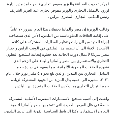
لمركز تحديث الصناعة والوزير مفوض تجارى ناصر حامد مدير ادارة
اوروبا بالتمثيل التجارى والوزير مفوض تجارى عبد العزيز الشريف
رئيس المكتب التجارى المصرى ببرلين .
وقالت الوزيرة إن مصر وألمانيا تحتفلان هذا العام بمرور ۷۰ عاماً
على إقامة العلاقات الدبلوماسیة بین البلدین، الأمر الذي سيصاحبه
إجراء العدید من الزیارات وتنظيم الفعالیات المشتركة على كافة
الأصعدة، لافتةً الى أن تنظیم ھذا الملتقي في الوقت الراھن واختیار
مصر شریكا لأعمال دورته الحالیة یعد خطوة إیجابیة لتشجیع التعاون
التجاري والاستثماري بین مصر وألمانیا والبناء على الزخم الذي
تشھده العلاقات المصریة الألمانیة، وبما يسهم فى زیادة حجم
التبادل التجاري بین البلدین، والذي بلغ نحو ٥,۱ ملیار یورو خلال عام
۲۰۲۱، مشيرة الى اهمية بذل المزید من الجھود المشتركة لزیادة
حجم التبادل التجاري بما يعكس العلاقات المتميزة بين البلدين .
ولفتت إلى أهمية تشجیع الاستثمارات المصرية الألمانية المشتركة
خاصةً في ظل الفرص العديدة التي تتمتع بها مصر وألمانیا لتنمیة
التعاون الاستثماري وكذا الروابط السیاسیة القویة التي تربط البلدین،