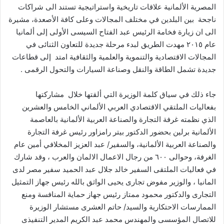
المصریة الألمانیة علاقات تاریخیة واستراتیجیة تستند الى شراكات
ناجحة بین البلدين في مختلف المجالات وعلى كافة الأصعدة، مشيرة
الى ان زیارة فخامة الرئیس عبد الفتاح السیسى الأولى إلى ألمانیا
عام ۲۰۱٥ مهدت الطريق لبدء مرحلة جديدة للتعاون الثنائى في
المجالات الاقتصادیة والتنمویة والعلمیة والثقافیة امتد إلى قطاعات
جدیدة تشمل الطاقة والنقل وصناعة السیارات والتحول الرقمى .
جاء ذلك في سياق كلمة الوزيرة التي ألقتها خلال مشاركتها
بفعاليات الملتقي الاقتصادي العربي الألماني الخامس والعشرين
الذي نظمته غرفة التجارة والصناعة العربیة الألمانیة بالعاصمة
الألمانية برلين بحضور الدكتور بيتر رامزاور رئيس غرفة التجارة
والصناعة العربية الألمانية، والسفير/ عبد العزيز المخلافي أمين عام
الغرفة، وحوالى ٦٠٠ من رجال الاعمال الالمان والعرب ، وقد شارك
في فعاليات الملتقى السفير خالد جلال عبد الحميد سفير مصر لدى
المانيا ، والوزير مفوض تجارى يحيى الواثق بالله رئيس جهاز التمثيل
التجارى والدكتور محمود ممتاز رئيس جهاز حماية المنافسة ومنع
الممارسات الاحتكارية والسيد/ حاتم العشرى مستشار الوزيرة
للاتصال المؤسسى والمهندس محمد عبد الكريم المدير التنفيذى