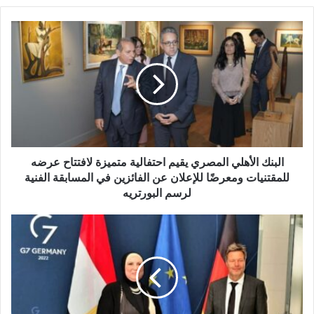
البنك
الأهلي
المصري
يقيم
احتفالية
متميزة لافتتاح عرضه
للمقتنيات
ومعرضًا للإعلان
عن
الفائزين
البنك الأهلي المصري يقيم احتفالية متميزة لافتتاح عرضه
في
للمقتنيات ومعرضًا للإعلان عن الفائزين في المسابقة الفنية
المسابقة
لرسم البورتريه
الفنية
لرسم
وزيرة
البورتريه
التجارة
والصناعة
ووزير
الاقتصاد
الألماني
يبحثان