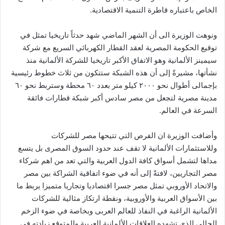
الخاص باعتباره قاطرة التنمية الاقتصادية.
ونوهت الوزيرة الى أن الشھر الماضي شھد حدثاً تاریخیا تمثل في
توقیع الحكومة المصریة لعقد القطار الكھربائي السریع مع شركة
سیمینز الألمانیة وھو الاتفاق الأكبر تاریخیا للشركة الألمانیة منذ
نشأتھا، مشيرةً إلى أن هذه الشبكة ستتكون من ثلاث خطوط رئیسیة
بإجمالى أطوال نحو ۲۰۰۰ كيلو متر بعدد ٦۰ محطة وستربط نحو ٦۰
مدینة مصریة لتجعل من مصر سادس أكبر شبكة قطارات فائقة
السرعة في العالم.
وأضافت الوزيرة ان الفرص التي تتیحھا مصر للشركات
وللاستثمارات الألمانیة لا تقف عند حدود السوق المصری بل یتسع
مداھا لتشمل أسواق كافة الدول العربیة والتي تعد من اھم شركاء
مصر التجاریین، لافتةً إلى أنه في ضوء اتفاقیة الشراكة بین مصر
والاتحاد الأوروبي تمثل مصر جسرا اقتصادیا وتجاریا متمیزا یربط ما
بین الأسواق العربیة والأوروبیة، ونقطة ارتكاز مثالیة للشركات
الألمانیة الراغبة في النفاذ للعالم العربى وبخاصة في ضوء الزخم
الحالي الذى تشھده العلاقات الألمانیة العربیة والمتوقع زيادته في