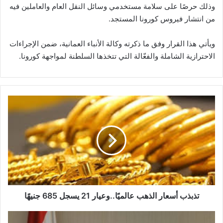
‏وذلك حرصًا على سلامة مستخدمي وسائل النقل العام والعاملين فيه
من انتشار فيروس ‎كورونا المستجد.
ويأتي هذا القرار وفق ما ذكرته وكالة الأنباء العمانية، ضمن الإجراءات
الاحترازية الشاملة والفعّالة التي تتخذها السلطنة ‏لمواجهة كورونا.
تذبذب
أسعار
الذهب
عالميًا..وعيار
21
يسجل
685
جنيهًا
تذبذب أسعار الذهب عالميًا..وعيار 21 يسجل 685 جنيهًا
وزير