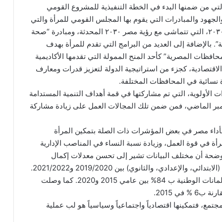
لتي من ضمنها البدء في الخطة التنفيذية للمشروع القومي
ة الأسرة المصرية (2021/2022- 2023/2024)، والجهود والمبادرات التي يقوم بها المجلس القومي للمرأة والتي
تأتي في مقدمتها الاستراتيجية الوطنية لتمكين المرأة ٢٠٣٠، التي تتماشى مع رؤية مصر ٢٠٣٠ المحدثة، ومبادرة “صحة
ج تحت مظلة مبادرة “100 مليون صحة”. بالإضافة إلى العديد من البرامج التي تقدم للمرأة بهدف
محافظات المصرية” كأحد المنح الممولة التي تقدمها الأكاديمية
الاقتصادية، كجزء من استراتيجية الدولة لتعزيز قدرات ومعارف
 الأولوية، التي تم مشاركتها في قمة أهداف التنمية المستدامة
شهر سبتمبر الماضي، فمن ضمن تلك المجالات العمل على زيادة مشاركة
أداء مصر في بعض المؤشرات ذات الصلة بتمكين المرأة
مرأة في قوة العمل، وزيادة نسبة النساء في المناصب الإدارية
 والمتوسطة حوالي 3 مرات بين 2017 و2022. موضحة أن مختلف البيانات تشير إلى تحسن معدلات إكمال
الدراسة للإناث في مصر في كافة المستويات التعليمية (الابتدائي، والإعدادي، والثانوي) بين 2019/2020 و2021/2022.
وتبين ارتفاع نسبة المقاعد التي تشغلها النساء في البرلمانات الوطنية ب 84% بين عامي 2015 و2020. كما وصلت
ع، فتمكينها اقتصادياً واجتماعياً وسياسياً هو لب عملية