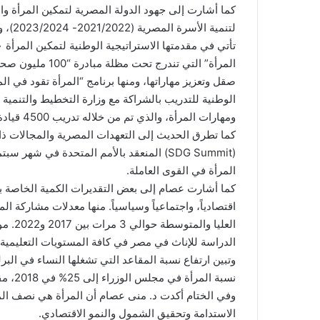
كما أشارت إلى جهود الدولة المصرية لتمكين المرأة وا
لتنمي
المرأة” التي تندر
صقل وتعزيز مهاراتها، ومنها برنامج “المرأة تقود في ال
الوطنية للتدريب بالشراكة مع وزارة التخطيط والتنمية 
ومهارات المرأة، والذي تم من خلاله تدريب 4500 قيادة نسائية في المحافظات المختلفة.
كما تطرق الحديث إلى التعهدات المصرية والمجالات ذات
(SDG Summit) المنعقد بالأمم المتحدة في 
المرأة في القوى العاملة.
كما أشارت عصام إلى بعض التقديرات الكمية الخاصة ب
اقتصادياً، واجتماعياً وسياسياً. منها معدلات مشاركة ال
العليا
نسبة المرأة في مجلس الوزراء إلى 25% في 2018، مقارنة ب6 % في 2015.
وفي الختام أكدت د. منى عصام أن المرأة هي نصف المجتم
الاستدامة وتحقيق الشمول والنمو الاقتصادي.