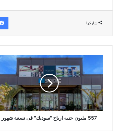
شاركها
557
مليون
جنيه
ارباح
"سوديك"
فى
تسعة
شهور
557 مليون جنيه ارباح "سوديك" فى تسعة شهور