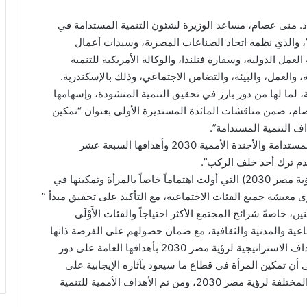
 د. منى عصام، مساعد الوزيرة لشئون التنمية المستدامة في
ة”، والذي نظمه اتحاد الصناعات المصرية، وسيدات أعمال
مل الدولية، وسفارة فنلندا، والوكالة الأمريكية للتنمية
، والعمل، والبيئة، والتضامن الاجتماعي، وذلك بالإسكندرية.
 لما لها من دور بارز في تحقيق التنمية المنشودة، وإسهامها
م، ضمن مناقشات المائدة المستديرة الأولى بعنوان “تمكين
 التنمية المستدامة”.
وأشارت د. منى عصام إلى أهمية رفع الوعي بالتنمية المستدامة والأجندة الأممية 2030 وأهدافها السبعة عشر
عدم ترك أحد خلف الركب”.
كما تطرقت إلى النسخة الوطنية للتنمية المستدامة (رؤية مصر 2030) التي أولت اهتماماً خاصاً بالمرأة وتمكينها في
عيشة جميع الفئات الاجتماعية، مع التأكيد على تحقيق مبدأ ”
، خاصةً شرائح المجتمع الأكثر احتياجاً والفئات الأَوْلَى
ماعية والمدنية والثقافية، مع ضمان حصولهم على الفرصة ذاتها
في الوصول إلى جميع الخدمات العامة. حيث تؤكد الأهداف الاستراتيجية لرؤية مصر 2030 بأهدافها العامة على دور
 أن تمكين المرأة في قطاع ما سيعود بآثاره الإيجابية على
القطاعات الأخرى وبالتالي على الأهداف الاستراتيجية المختلفة لرؤية مصر 2030، ومن ثم الأهداف الأممية للتنمية