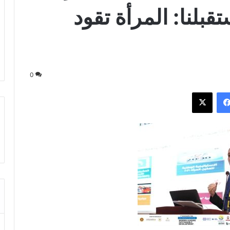
بلنا: المرأة تقود
0
فيسبوك
‫X