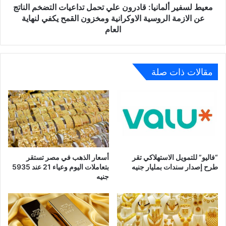
عن
معيط لسفير ألمانيا: قادرون علي تحمل تداعيات التضخم الناتج
الازمة
عن الازمة الروسية الاوكرانية ومخزون القمح يكفي لنهاية
الروسية
العام
الاوكرانية
ومخزون
القمح
يكفي
مقالات ذات صلة
لنهاية
العام
“فاليو” للتمويل الاستهلاكي تقر
أسعار الذهب في مصر تستقر
طرح إصدار سندات بمليار جنيه
بتعاملات اليوم وعياء 21 عند 5935
جنيه