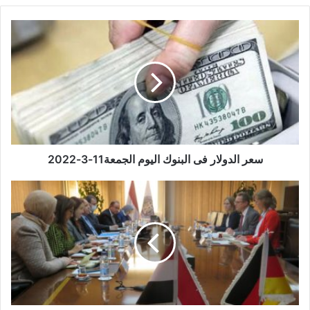
سعر
الدولار
فى
البنوك
اليوم
الجمعة11-
3-
2022
سعر الدولار فى البنوك اليوم الجمعة11-3-2022
معيط
لسفير
ألمانيا:
قادرون
علي
تحمل
تداعيات
التضخم
الناتج