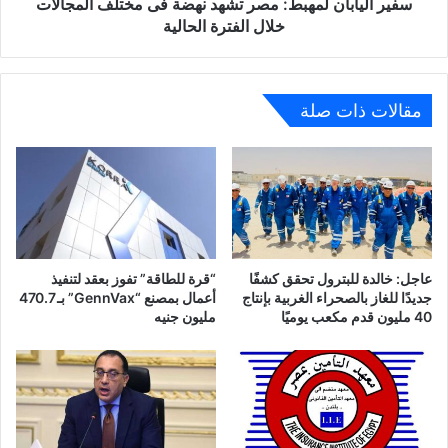
خلال
سفير اليابان لمهبط: مصر تشهد نهضة فى مختلف المجالات
الفترة
خلال الفترة الحالية
الحالية
مقالات ذات صلة
عاجل: خالدة للبترول تحقق كشفًا
“قرة للطاقة” تفوز بعقد لتنفيذ
جديدًا للغاز بالصحراء الغربية بإنتاج
أعمال بمصنع “GennVax” بـ 470.7
40 مليون قدم مكعب يوميًا
مليون جنيه