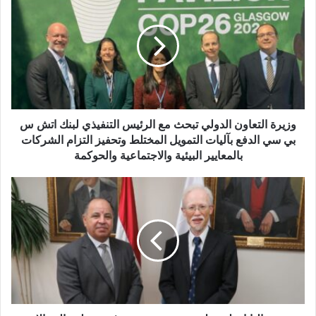
التعاون
الدولي
تبحث
مع
الرئيس
التنفيذي
لبنك
اتش
س
وزيرة التعاون الدولي تبحث مع الرئيس التنفيذي لبنك اتش س
بي
بي سي الدفع بآليات التمويل المختلط وتحفيز التزام الشركات
سي
بالمعايير البيئية والاجتماعية والحوكمة
الدفع
بآليات
سفير
التمويل
اليابان
المختلط
لمهبط:
وتحفيز
مصر
التزام
تشهد
الشركات
نهضة
بالمعايير
فى
البيئية
مختلف
والاجتماعية
المجالات
والحوكمة