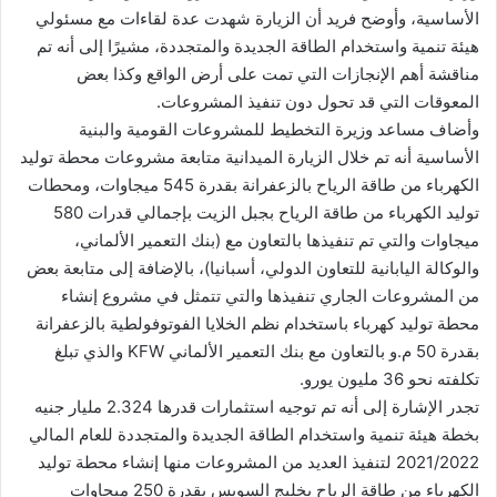
الأساسية، وأوضح فريد أن الزيارة شهدت عدة لقاءات مع مسئولي
هيئة تنمية واستخدام الطاقة الجديدة والمتجددة، مشيرًا إلى أنه تم
مناقشة أهم الإنجازات التي تمت على أرض الواقع وكذا بعض
المعوقات التي قد تحول دون تنفيذ المشروعات.
وأضاف مساعد وزيرة التخطيط للمشروعات القومية والبنية
الأساسية أنه تم خلال الزيارة الميدانية متابعة مشروعات محطة توليد
الكهرباء من طاقة الرياح بالزعفرانة بقدرة 545 ميجاوات، ومحطات
توليد الكهرباء من طاقة الرياح بجبل الزيت بإجمالي قدرات 580
ميجاوات والتي تم تنفيذها بالتعاون مع (بنك التعمير الألماني،
والوكالة اليابانية للتعاون الدولي، أسبانيا)، بالإضافة إلى متابعة بعض
من المشروعات الجاري تنفيذها والتي تتمثل في مشروع إنشاء
محطة توليد كهرباء باستخدام نظم الخلايا الفوتوفولطية بالزعفرانة
بقدرة 50 م.و بالتعاون مع بنك التعمير الألماني KFW والذي تبلغ
تكلفته نحو 36 مليون يورو.
تجدر الإشارة إلى أنه تم توجيه استثمارات قدرها 2.324 مليار جنيه
بخطة هيئة تنمية واستخدام الطاقة الجديدة والمتجددة للعام المالي
2021/2022 لتنفيذ العديد من المشروعات منها إنشاء محطة توليد
الكهرباء من طاقة الرياح بخليج السويس بقدرة 250 ميجاوات