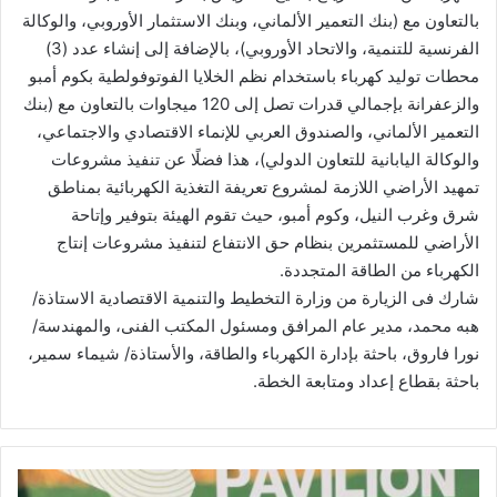
بالتعاون مع (بنك التعمير الألماني، وبنك الاستثمار الأوروبي، والوكالة
الفرنسية للتنمية، والاتحاد الأوروبي)، بالإضافة إلى إنشاء عدد (3)
محطات توليد كهرباء باستخدام نظم الخلايا الفوتوفولطية بكوم أمبو
والزعفرانة بإجمالي قدرات تصل إلى 120 ميجاوات بالتعاون مع (بنك
التعمير الألماني، والصندوق العربي للإنماء الاقتصادي والاجتماعي،
والوكالة اليابانية للتعاون الدولي)، هذا فضلًا عن تنفيذ مشروعات
تمهيد الأراضي اللازمة لمشروع تعريفة التغذية الكهربائية بمناطق
شرق وغرب النيل، وكوم أمبو، حيث تقوم الهيئة بتوفير وإتاحة
الأراضي للمستثمرين بنظام حق الانتفاع لتنفيذ مشروعات إنتاج
الكهرباء من الطاقة المتجددة.
شارك فى الزيارة من وزارة التخطيط والتنمية الاقتصادية الاستاذة/
هبه محمد، مدير عام المرافق ومسئول المكتب الفنى، والمهندسة/
نورا فاروق، باحثة بإدارة الكهرباء والطاقة، والأستاذة/ شيماء سمير،
باحثة بقطاع إعداد ومتابعة الخطة.
وزيرة