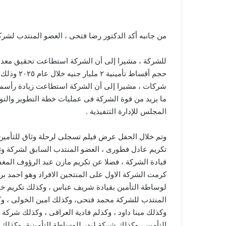
من جانبه أكد الدكتور رضا فتحى ، العضو المنتدب لشركة
للشركة ، مشيرا إلى أن الشركة استطاعت تحقيق معد
حجم أقساط 
ما يزيد من قوة الشركة فى عمليات خطة التطوير والتو
المجلس للإدارة التتفيذية .
وتم خلال الحفل عرض فيلم تسجلى لرحلة وثاق للتأمين
تكريم عادل فطورى ، العضو المنتدب السابق لشركة وث
قيادة الشركة ، فضلا عن تكريم مازن عبد الرؤوف المغف
كرمت الشركة الاول على المنتجين الافراد وهو احمد 
لوساطة التأمين بقيادة شريف عباس ، وكذلك تكريم خالد
المنتدب للشركة محمد فتحى، وكذلك امين الخولى ، وك
وكذلك مينا داود ، وكذلم فادية العراقى ، وكذلك شرك
التأمين ، وكذلك شركة ليدر للوساطة التأمينية، وكذل