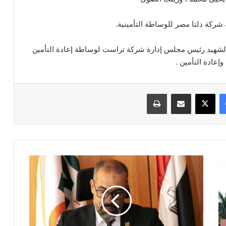
 شركة دلتا مصر للوساطة التأمينية.
الشهيد رئيس مجلس إدارة شركة تراست لوساطة إعادة التأمين
وإعادة التأمين .
فيسبوك
‫X
مشاركة عبر البريد
طباعة
181
مليون
جنيه
أرباح
المهندس
لتأمينات
الحياة