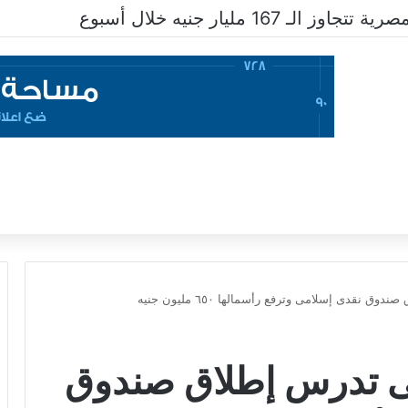
ـ 167 مليار جنيه خلال أسبوع
ق نقدى إسلامى وترفع رأسمالها ٦٥٠ مليون جنيه
فلى تدرس إطلاق صندوق