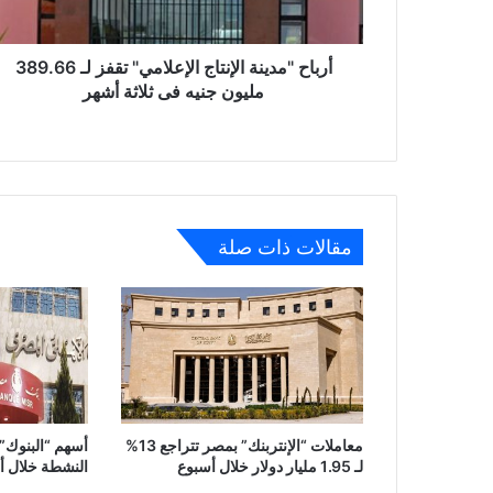
مليون
جنيه
فى
أرباح "مدينة الإنتاج الإعلامي" تقفز لـ 389.66
ثلاثة
مليون جنيه فى ثلاثة أشهر
أشهر
مقالات ذات صلة
معاملات “الإنتربنك” بمصر تتراجع 13%
أسهم “البنوك” 
لـ 1.95 مليار دولار خلال أسبوع
النشطة خلال أسبوع بـ .3