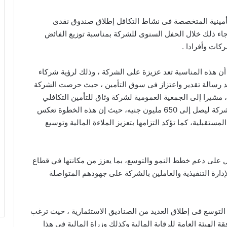
أمينية المتخصصة فى نشاط التكافل إطلاق صندوق نقدى
أسمالها إلى ٦٥٠ مليون جنيه ، جاء ذلك خلال الحفل السنوى للشركة بمناسبة توزيع الفائض
ات وأفرادا .
أن هذه المناسبة تعد عزيزة على الشركة ، وذلك لرؤية شركاء
عد رسالة تقدير واعتزاز فى سوق التأمين ، حيث حرصت الشركة
، مشيرا إلى الجمعية العمومية لشركة وثاق للتأمين التكافلي
مصر، خلال اجتماعها الماضى أقرت ، زيادة رأسمال الشركة ليصل إلى 650 مليون جنيه، حيث إن هذه الخطوة تعكس
قبلية، كما تؤكد التزامها بتعزيز الملاءة المالية وتوسيع
مل على دعم خطط النمو والتوسع، بما يعزز من مكانتها في قطاع
لإدارة التنفيذية والعاملين بالشركة على جهودهم المتواصلة
التوسع فى إطلاق العديد من الصناديق الاستثمارية ، حيث ترغب
لهيئة العامة للرقابة المالية وكذلك وزراة المالية فى هذا