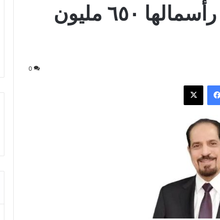
نقدى إسلامى وترفع رأسمالها ٦٥٠ مليون
0
فيسبوك
‫X