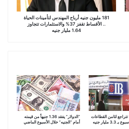
..
الأقساط
تقفز
181 مليون جنيه أرباح المهندس لتأمينات الحياة
37%
.. الأقساط تقفز 37% والاستثمارات تتجاوز
والاستثمارات
1.64 مليار جنيه
تتجاوز
1.64
مليار
جنيه
تتراجع لثامن القطاعات
“الدولار” يفقد 1.36 جنيهاً من قيمته
3 مليار جنيه
أمام “الجنيه” خلال الأسبوع الماضي