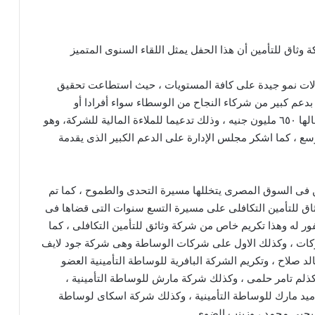
 وثاق للتأمين أن هذا الحفل يمثل اللقاء السنوى المتميز
لات نمو جيدة على كافة المستويات ، حيث استطاعت تحقيق
تأمينية ٢ مليار جنيه خلال عام ٢٠٢٥ وذلك بدعم كبير من شركاء النجاح من الوسطاء سواء أفرادا أو
شركات ، مشيرا إلى أن الشركة استطاعت زيادة رأسمالها ٦٥٠ مليون جنيه ، وذلك تدعيما للملاءة المالية للشركة، وهو
سع ، كما اشكر مجلس الإدارة على الدعم الكبير الذى يقدمة
 فى السوق المصرى يتخللها مسيرة التحدى والطموح ، كما تم
اق للتأمين التكافلى على مسيرة التسع سنوات التى قضاها فى
ور له وهذا تكريم خاص من شركة وثائق للتأمين التكافلى ، كما
بركات ، وكذلك الاول على شركات الوساطة وهى شركة جود لايف
 صلاح ، وتكريم الشركة البافرية للوساطة التأمينية العضو
ذلم تامر حلمى ، وكذلك شركة مارش للوساطة التأمينية ،
ة ميد مارك للوساطة التأمينية ، وكذلك شركة اسكاى لوساطة
ك يحيى محمد ، وزينب الضوى