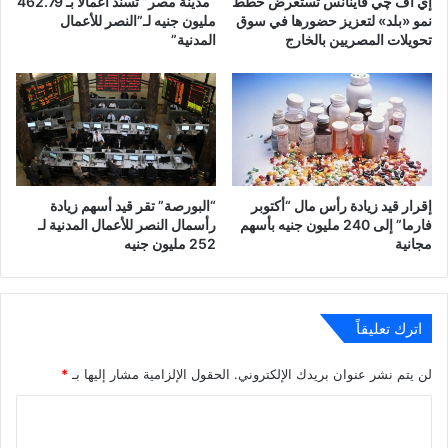
إي اف چي فاينانس تستعرض خطط
“مدينة مصر” تسند أعمالاً بـ 462.79
نمو «بلد» لتعزيز حضورها في سوق
مليون جنيه لـ”النصر للأعمال
تحويلات المصريين بالخارج
المدنية”
إقرار قيد زيادة رأس مال “أكتوبر
“البورصة” تقر قيد أسهم زيادة
فارما” إلى 240 مليون جنيه بأسهم
رأسمال النصر للأعمال المدنية لـ
مجانية
252 مليون جنيه
اترك تعليقاً
لن يتم نشر عنوان بريدك الإلكتروني.
الحقول الإلزامية مشار إليها بـ
*
ا
ل