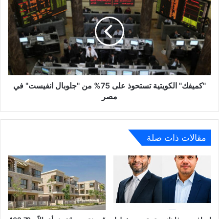
الكويتية
تستحوذ
على
75%
من
"جلوبال
انفيست"
في
مصر
"كميفك" الكويتية تستحوذ على 75% من "جلوبال انفيست" في
مصر
مقالات ذات صلة