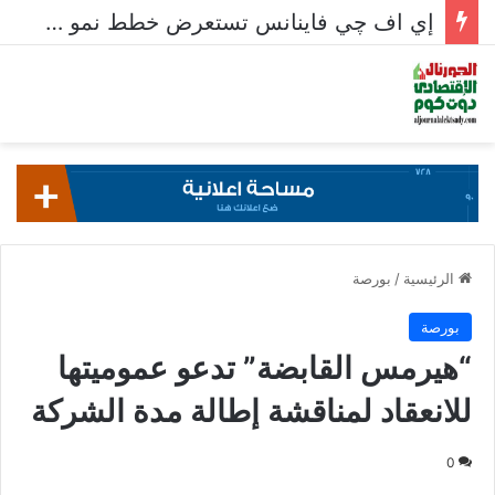
إي اف چي فاينانس تستعرض خطط نمو «بلد» لتعزيز حضورها في سوق تحويلات المصريين بالخارج
الرئيسية
/
بورصة
بورصة
“هيرمس القابضة” تدعو عموميتها
للانعقاد لمناقشة إطالة مدة الشركة
0