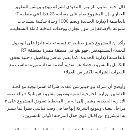
قال أحمد سليم، الرئيس التنفيذي لشركة نيوجينيريشن للتطوير
العقاري، إن المشروع يقام على مساحة 23 فدانا في منطقة r7
بالعاصمة الإدارية الجديدة ويضم 1000 وحدة سكنية بمساحات
متنوعة بالإضافة إلى مول تجاري ووحدات فندقية كاملة التشطيب.
وأكد أن المشروع يتميز بعناصر تنافسية تجعله قادرًا على الوصول
للعملاء المستهدفين، فهو يقع في منطقة مميزة بمنطقة R7
بالعاصمة الإدارية الجديدة، كما يضم عناصر وتفاصيل داخلية تحقق
التكامل بالمشروع، فضلا عن تقديم أنظمة سداد مميزة تتناسب مع
القدرات الشرائية للكثير من العملاء.
وأوضح أن شركة نيو جينيرشن عقدت شراكة استراتيجية مع لجنة
العاملين بوزارة الخارجية لتنمية وتطوير مشروع «بوتانيكا» بالعاصمة
الإدارية الجديدة، مشيرا إلى أنه من المخطط تسويق المشروع على ٣
مراحل بيعية، وتتوقع الشركة إنهاءها في وقت قياسي نظرا لما يتميز
به المشروع من إقبال قوي خلال المرحلة الأولى للمشروع،
ولفت إلى أنه رغم قوة المنافسة بالعاصمة الإدارية الجديدة والتي