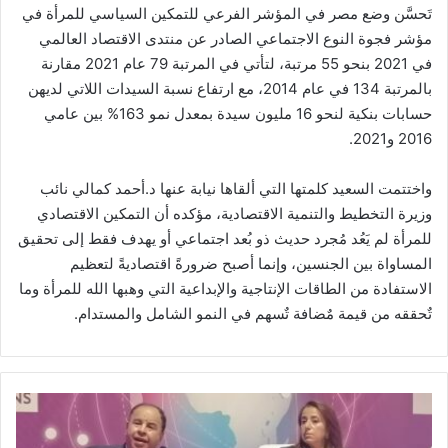
تَحسَّن وضع مصر في المؤشر الفرعي للتمكين السياسي للمرأة في
مؤشر فجوة النوع الاجتماعي الصادر عن منتدى الاقتصاد العالمي
في 2021 بنحو 55 مرتبة، لتأتي في المرتبة 79 عام 2021 مقارنة
بالمرتبة 134 في عام 2014، مع ارتفاع نسبة السيدات اللاتي لديهن
حسابات بنكية لنحو 16 مليون سيدة بمعدل نمو 163% بين عامي
2016 و2021.
واختتمت السعيد كلمتها التي ألقاها نيابة عنها د.أحمد كمالي نائب
وزيرة التخطيط والتنمية الاقتصادية، مؤكده أن التمكين الاقتصادي
للمرأة لم يَعُد مُجرد حديث ذو بُعد اجتماعي أو يهدف فقط إلى تحقيق
المساواة بين الجنسين، وإنما أصبح ضرورةً اقتصاديةً لتعظيم
الاستفادة من الطاقات الإنتاجية والإبداعية التي وهبها الله للمرأة وما
تٌحققه من قيمة مٌضافة تٌسهم في النمو الشامل والمستدام.
معيط
في
داكار: