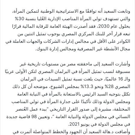
وتابعت السعيد أنه توافقًا مع الاستراتيجية الوطنية لتمكين المرأة،
والتي تستهدف تولي المرأة المناصب الإدارية العُليا بنسبة 30%
بحلول عام 2030، فقد أصدرت الهيئة العامة للرقابة المالية قرارًا
تبعه قرار آخر للبنك المركزي المصري بوجوب تمثيل اثنتين من
الكوادر على الأقل في مجالس إدارات الشركات والجهات العاملة في
مجال الأنشطة غير المصرفية ومجالس إدارة البنوك.
وأشارت السعيد إلى ماحققته مصر من مستويات تاريخية غير
مسبوقة لنسب تمثيل المرأة في البرلمان المصري لتكن الأولى عربيًا
والـ 16 عالميًا، حيث بلغت نسبة تمثيل السيدات في البرلمان
المصري 28% ونحو 13.3% بمجلس الشيوخ، موضحه أن كل ذلك
تكلل بتوجيه السيد الرئيس بالاستعانة بالمرأة في النيابة العامة
ومجلس الدولة وذلك تأكيدًا على جدارة المرأة في تولي المناصب
المختلفة، مشيرة إلى صدور القرار التاريخي “ببدء عمل العُنصر
النسائي في مجلس الدولة والنيابة العامة “، وتعيين 98 قاضية جديدة
في مجلس الدولة في يونيو 2021.
وأضافت د.هالة السعيد أن الجهود والخطط المتواصلة أثمرت في