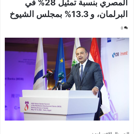
المصري بنسبة تمثيل 28% في
البرلمان، و 13.3% بمجلس الشيوخ
0
الجورنال الاقتصادى: