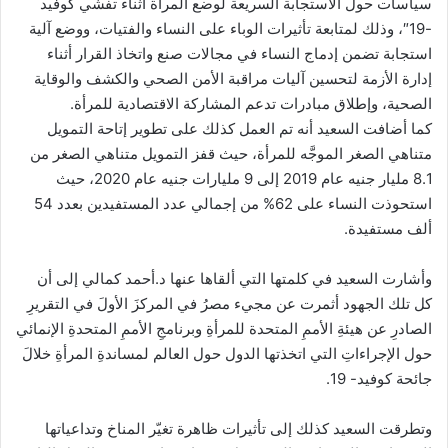
سياسات حول الاستجابة السريعة لوضع المرأة أثناء تفشي كوفيد
-19″، وذلك لمتابعة تأثيرات الوباء على النساء والفتيات، ووضع آلية
استجابة تضمن إدماج النساء في مجالات صنع واتخاذ القرار أثناء
إدارة الأزمة لتحسين آليات مراقبة الأمن الصحي والكشف والوقاية
الصحية، وإطلاق مبادرات تدعم المشاركة الاقتصادية للمرأة.
كما أضافت السعيد أنه تم العمل كذلك على تطوير إتاحة التمويل
متناهي الصغر الموجَّه للمرأة، حيث قفز التمويل متناهي الصغر من
8.1 مليار جنيه عام 2019 إلى 9 مليارات جنيه عام 2020، حيث
استحوذت النساء على 62% من إجمالي عدد المستفيدين بعدد 54
ألف مستفيدة.
وأشارت السعيد في كلمتها التي ألقاها عنها د.أحمد كمالي إلى أن
كل تلك الجهود أثمرت عن مجيء مصرُ في المركزَ الأولَ في التقريرِ
الصادرِ عن هيئةِ الأممِ المتحدة للمرأةِ وبرنامجِ الأممِ المتحدةِ الإنمائي
حول الإجراءاتِ التي اتخذتها الدول حول العالم لمساندةِ المرأةِ خلالَ
جائحة كوفيد- 19.
وتطرقت السعيد كذلك إلى تأثيرات ظاهرة تغيّر المناخ وتداعياتها