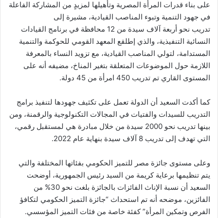
على بناء قدرات المرأة المصرية وتأهيلها لمزيدٍ من المشاركة الفاعلة
في جهود التنمية وتبوء المناصب القيادية، مشيرة إلى
تدريب نحو أربعة آلاف سيدة من 12 محافظة في برنامج القيادات
النسائية التنفيذية، والذي إطلقع المعهد القومي للحوكمة والتنمية
المستدامة، لتولي المناصب القيادية، مع تزويد النساء بالمعرفة
اللازمة حول الموضوعات المتعلقة بتغير المناخ، مضيفه أنه على
المستوى القاري تم تدريب 450 امرأة من 45 دولة.
كما أكدت السعيد أن الدولة تعمل على تكثيف جهودها لتنفيذ برامج
التدريب للسيدات والفتيات في المجالات التكنولوجية والرقمنة، ومن
بينها تدريب نحو 2000 سيدة من خلال مبادرة هي لمستقبل رقمي،
التي تهدف إلى تدريب 8 آلاف سيدة بنهاية عام 2022.
وعلى مستوى جائزة مصر للتميز الحكومي بفئاتها المختلفة والتي
يتم تنظيمها برعاية كريمة من السيد رئيس الجمهورية، أوضحت
السعيد أن نسبة الإناث الفائزات بالجائزة بلغت نحو 30% من
الفائزين، موضحه أنه تم استحداث “جائزة التميز الحكومي لتكافؤ
الفرص وتمكين المرأة” كفئة خاصة من فئات التميز المؤسسي.