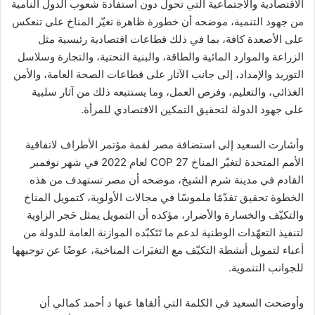
الاقتصادية والاجتماعية التي تحول دون استفادة شعوب الدول النامية
من جهود التنمية، موضحه أن خطورة ظاهرة تغيّر المناخ على تنعكس
على الأصعدة كافة، بما في ذلك قطاعات اقتصادية رئيسية مثل
الزراعة والموارد المائية والطاقة، والبنية التحتية، والتجارة وسلاسل
التوريد والإمداد، إلى جانب الآثار على قطاعات الصحة العامة، والأمن
الغذائي، والتعليم، وفرص العمل، وما يستتبعه ذلك من آثار سلبية
على جهود الدولة لتحقيق التمكين الاقتصادي للمرأة.
وأشارت السعيد إلى استضافة مصر لقمة مؤتمر الأطراف لاتفاقية
الأمم المتحدة لتغيّر المناخ COP 27 لعام 2022 في شهر نوفمبر
القادم في مدينة شرم الشيخ، موضحه أن مصر تستهدف من هذه
الخطوة تحقيق تقدّمًا ملموسًا في مجالات الأولوية، كتمويل المناخ
والتكيّف والخسارة والأضرار، مؤكده أن التمويل يمثل حَجر الزاوية
لتنفيذ التعهّدات الوطنية لدعم ما تَتَكبّده الموازنة العامة للدولة من
أعباء لتمويل أنشطة التكيّف مع التغيَرات المناخية، عوضًا عن توجيهها
للجوانب التنموية.
وأوضحت السعيد في الكلمة التي ألقاها عنها د أحمد كمالي أن