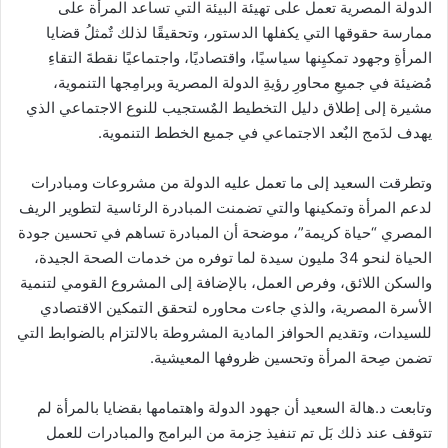
الدولة المصرية تعمل على تهيئة البيئة التي تساعد المرأة على
ممارسة حقوقها التي يكفلها الدستور، وتحقيقًا لذلك تٌمثلُ قضايا
المرأةِ وجهود تمكيِنها سياسيًا، واقتصاديًا، واجتماعيًا نقطةَ التقاءِ
مُضيئة في جميعِ محاورِ رؤيةِ الدولة المصرية وبرامِجها التنموية،
مشيرة إلى إطلاق دليل التخطيط المٌستجيب للنوع الاجتماعي الذي
يهدف لدَمج البٌعد الاجتماعي في جميع الخطط التنموية.
وتطرقت السعيد إلى ما تعمل عليه الدولة من مشروعات ومبادرات
لدعم المرأة وتمكينها والتي تضمنت المبادرة الرئاسية لتطوير الريف
المصري “حياة كريمة”، موضحة أن المبادرة تساهم في تحسين جودة
الحياة لنحو 34 مليون سيدة لما توفره من خدمات الصحة الجيدة،
والسكن اللائق، وفرص العمل، بالإضافة إلى المشروع القومي لتنمية
الأسرة المصرية، والذي جاءت محاوره لتحقق التمكين الاقتصادي
للسيدات، وتقديم الحوافز المادية المشروطة بالالتزام بالضوابط التي
تضمن صِحة المرأة وتحسين ظروفها المعيشية.
وتابعت د.هالة السعيد أن جهود الدولة واهتمامها بقضايا بالمرأة لم
تتوقف عند ذلك بَل تم تنفيذ حِزمة من البرامج والمبادرات للعمل