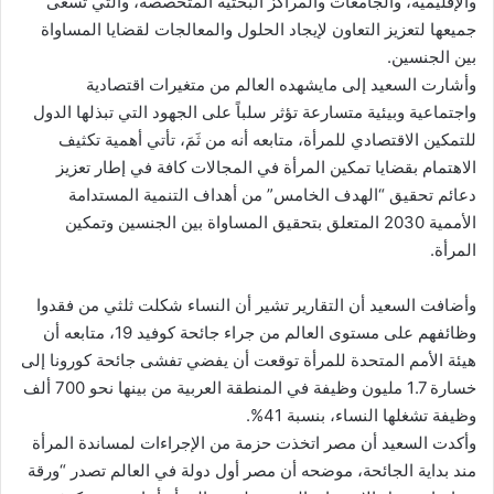
والإقليمية، والجامعات والمراكز البحثية المتخصصة، والتي تسعى
جميعها لتعزيز التعاون لإيجاد الحلول والمعالجات لقضايا المساواة
بين الجنسين.
وأشارت السعيد إلى مايشهده العالم من متغيرات اقتصادية
واجتماعية وبيئية متسارعة تؤثر سلباً على الجهود التي تبذلها الدول
للتمكين الاقتصادي للمرأة، متابعه أنه من ثَمَ، تأتي أهمية تكثيف
الاهتمام بقضايا تمكين المرأة في المجالات كافة في إطار تعزيز
دعائم تحقيق “الهدف الخامس” من أهداف التنمية المستدامة
الأممية 2030 المتعلق بتحقيق المساواة بين الجنسين وتمكين
المرأة.
وأضافت السعيد أن التقارير تشير أن النساء شكلت ثلثي من فقدوا
وظائفهم على مستوى العالم من جراء جائحة كوفيد 19، متابعه أن
هيئة الأمم المتحدة للمرأة توقعت أن يفضي تفشى جائحة كورونا إلى
خسارة 1.7 مليون وظيفة في المنطقة العربية من بينها نحو 700 ألف
وظيفة تشغلها النساء، بنسبة 41%.
وأكدت السعيد أن مصر اتخذت حزمة من الإجراءات لمساندة المرأة
مند بداية الجائحة، موضحه أن مصر أول دولة في العالم تصدر “ورقة