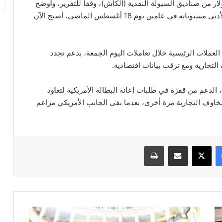
يق الذهب بينما تخارج نحو 29.7 مليار دولار من صناديق السيولة النقدية (الكاش)، وفقاً للتقرير، وأوضح
محللون في البنك الأمريكي أن الدولار، والذي انخفض لأدنى مستوياته في عامين يوم 18 أغسطس الماضي، أصبح الآن
لعملات الرئيسية خلال تعاملات اليوم الجمعة، بدعم تجدد
لتجارية ومع ترقب بيانات اقتصادية.
، الدعم من قفزة في طلبات إعانة البطالة الأمريكية لتعاود
اوف التجارية مرة أخرى، بعدما نفى الجانب الأمريكي مزاعم
فيسبوك
‫X
مشاركة عبر البريد
طباعة
البرلمان
يوافق