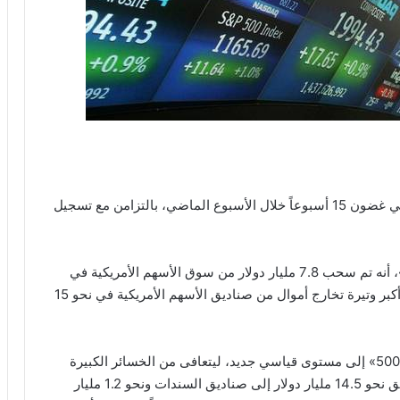
شهدت صناديق الأسهم الأمريكية أكبر تدفقات خارجة في غضون 15 أسبوعاً خلال الأسبوع الماضي، بالتزامن مع تسجيل
وأظهر التقرير الأسبوعي الصادر عن بنك «أوف أمريكا»، أنه تم سحب 7.8 مليار دولار من سوق الأسهم الأمريكية في
الأسبوع المنتهي يوم 19 أغسطس الجاري، وتعتبر هذه أكبر وتيرة تخارج أموال من صناديق الأسهم الأمريكية في نحو 15
وجاء ذلك بالتزامن مع وصول مؤشر «ستاندرد آند بورز 500» إلى مستوى قياسي جديد، ليتعافى من الخسائر الكبيرة
التي أثارها وباء كورونا في أسواق الأسهم، في حين تدفق نحو 14.5 مليار دولار إلى صناديق السندات ونحو 1.2 مليار