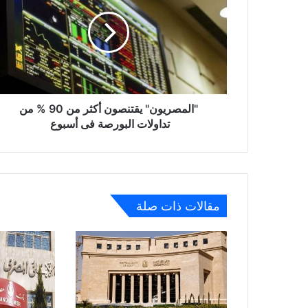
أكثر
من
90
%
من
تداولات
البورصة
فى
"المصريون" يقتنصون أكثر من 90 % من
أسبوع
تداولات البورصة فى أسبوع
مقالات ذات صلة