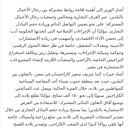
أشار الوزير إلى أهمية إقامة روابط مشتركة بين رجال الأعمال
بالبلدين، عبر الغرف التجارية ومجالس وجمعيات رجال الأعمال
المشتركة؛ على نحو يضمن التواصل الدائم وزيادة حجم التبادل
التجارى، مؤكدًا أن الإجراءات الإصلاحية التى اتخذتها الحكومة أدت
إلى تحسن الأداء الاقتصادى، وأسهمت في زيادة الاستثمارات
الأجنبية، ومعدلات التشغيل، خاصة في ظل خطة التحول الرقمى،
وحوكمة وميكنة الإجراءات، وتيسيرها، وتقليل زمن وتكلفة استخراج
التراخيص الخاصة بالأراضى والمنشآت اللازمة لإنشاء المشروعات
الاستثمارية فى مصر.
أشاد خيرات لاما شريف سفير كازاخستان فى مصر، بالتعاون بين
البلدين، حيث تعد منطقة جنوب سيناء أحد المقاصد السياحية
للمواطنين من بلاده، خلال الفترة الحالية، ويصل عدد السائحين
الكازاخيين سنويًا إلى نحو ١٥٠ ألف سائح، مؤكدًا تطلع بلاده إلى
توسيع آفاق التعاون الثنائى المشترك؛ للاستفادة من الفرص
الاستثمارية بالبلدين؛ بما يسمح بزيادة حجم التبادل التجارى من خلال
تصدير المنتجات المصرية إلى بلاده من سلع زراعية وأسماك، خاصة
أنها تلقى رواجًا كبيرًا لدى الشعب الكازاخى، وتصدير بلاده للقمح