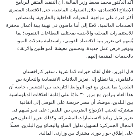
أكد الدكتور محمد معيط وزير المالية، أن التنفيذ المتقن لبرنامج
الإصلاح الاقتصادى، خلال السنوات الماضية، جعل الاقتصاد المصرى
أكثر قدرة على مواجهة التحديات الداخلية والخارجية، وامتصاص
الصدمات العالمية، لافتًا إلى أننا ماضون فى تهيئة بيئة أعمال محفزة
للاستثمارات المحلية والأجنبية بمختلف القطاعات التنموية؛ بما
يُسهم فى تعزيز بنية الاقتصاد القومى، واستدامة معدلات النمو،
وتوفير فرص عمل جديدة، وتحسين معيشة المواطنين والارتقاء
بالخدمات المقدمة إليهم.
قال الوزير، خلال لقائه خيرات لاما شريف سفير كازاخستان
بالقاهرة، إننا نتطلع إلى تعزيز العلاقات الاقتصادية والتجارية بين
البلدين؛ بما يتسق مع قوة الروابط التاريخية بين الشعبين، خاصة أن
هذا العام يتزامن مع مرور ٣٠ عامًا على إقامة العلاقات الدبلوماسية
بين البلدين، موضحًا أن مصر حريصة على التوصل إلى اتفاقية
مشتركة لتجنب الازدواج الضريبي بين البلدين؛ على نحو يُسهم فى
تعزيز سُبل زيادة الاستثمارات المشتركة، وكذلك تعزيز التعاون فى
المجال الجمركى؛ لتسهيل تداول السلع والبضائع بين البلدين، فضلًا
على إطلاق حوار دورى مشترك بين وزارتى المالية.