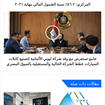
المركزي: ٥٦.٢٪؜ نسبة الشمول المالي بنهاية ٢٠٢١
جامع
تستعرض
مع
وفد
شركة
ليوني
الألمانية
لتصنيع
كابلات
السيارات
جامع تستعرض مع وفد شركة ليوني الألمانية لتصنيع كابلات
خطط
السيارات خطط الشركة الحالية والمستقبلية بالسوق المصري
الشركة
الحالية
والمستقبلية
بالسوق
مقالات ذات صلة
المصري