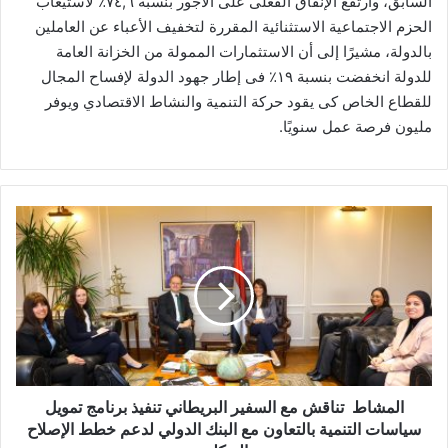
السابق، وارتفع الإنفاق الفعلى على الأجور بنسبة ٧٤,٦٪ لاستيعاب
الحزم الاجتماعية الاستثنائية المقررة لتخفيف الأعباء عن العاملين
بالدولة، مشيرًا إلى أن الاستثمارات الممولة من الخزانة العامة
للدولة انخفضت بنسبة ١٩٪ فى إطار جهود الدولة لإفساح المجال
للقطاع الخاص كى يقود حركة التنمية والنشاط الاقتصادي ويوفر
مليون فرصة عمل سنويًا.
المشاط
تناقش
مع
السفير
البريطاني
تنفيذ
برنامج
تمويل
سياسات
التنمية
المشاط تناقش مع السفير البريطاني تنفيذ برنامج تمويل
بالتعاون
سياسات التنمية بالتعاون مع البنك الدولي لدعم خطط الإصلاح
مع