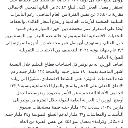
استقرار معدل العجز الكلى ليبلغ ٥,٤٢٪ من الناتج المحلي الإجمالي
مقارنة بـ ٥,٤٠٪ عن نفس الفترة من العام الماضي، رغم التأثيرات
السلبية الضخمة للأزمات العالمية وارتفاع أسعار الفائدة، والحفاظ
أيضًا على استقرار عمر محفظة دين أجهزة الموازنة رغم قسوة
التحديات الاقتصادية العالمية وتزايد حالة عدم التيقن بين المستثمرين
حول العالم، ونستهدف أن يصل عمر محفظة دين أجهزة الموازنة إلى
٣,٣ عام بنهاية يونيه ٢٠٢٤؛ للتخفيف من الاحتياجات التمويلية
للموازنة العامة.
أضاف الوزير، أنه تم توفير كل احتياجات قطاع التعليم خلال التسعة
أشهر الماضية بقيمة ١٨٠ مليار جنيه، والصحة ١٢٥ مليار جنيه رغم
شدة الصدمات المؤثرة على النشاط الاقتصادي، مشيرًا إلى زيادة
الإنفاق الفعلى على الدعم والمنح والمزايا الاجتماعية بنسبة ٣٣,٩٪
لتخفيف الأعباء التضخمية عن الأسر محدودة ومتوسطة الدخل.
أوضح الوزير، أن الخزانة العامة للدولة خلال الفترة من يوليو إلى
مارس ٢٠٢٤، سددت ١٣٥ مليار جنيه قيمة مستحقات صندوق
التأمينات والمعاشات و٦٩ مليار لدعم السلع التموينية و٢٤ مليار جنيه
لـ «تكافل وكرامة» بمعدل نمو ٤٤٪ عن نفس الفترة من العام