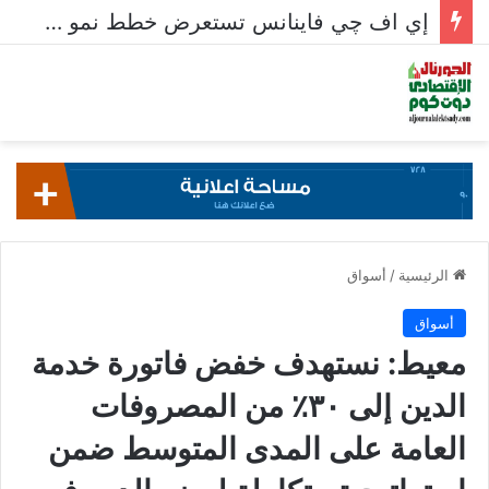
إي اف چي فاينانس تستعرض خطط نمو «بلد» لتعزيز حضورها في سوق تحويلات المصريين بالخارج
الرئيسية
/
أسواق
أسواق
معيط: نستهدف خفض فاتورة خدمة
الدين إلى ٣٠٪ من المصروفات
العامة على المدى المتوسط ضمن