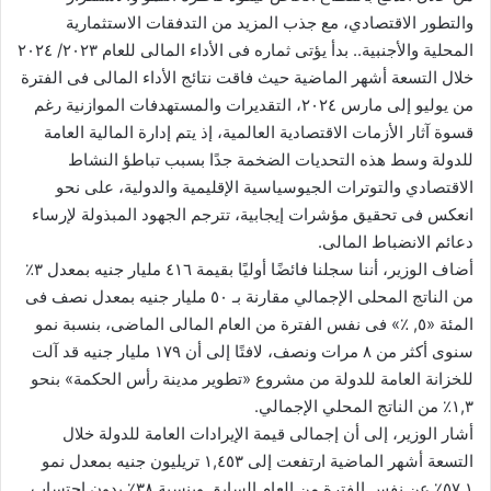
والتطور الاقتصادي، مع جذب المزيد من التدفقات الاستثمارية
المحلية والأجنبية.. بدأ يؤتى ثماره فى الأداء المالى للعام ٢٠٢٣/ ٢٠٢٤
خلال التسعة أشهر الماضية حيث فاقت نتائج الأداء المالى فى الفترة
من يوليو إلى مارس ٢٠٢٤، التقديرات والمستهدفات الموازنية رغم
قسوة آثار الأزمات الاقتصادية العالمية، إذ يتم إدارة المالية العامة
للدولة وسط هذه التحديات الضخمة جدًا بسبب تباطؤ النشاط
الاقتصادي والتوترات الجيوسياسية الإقليمية والدولية، على نحو
انعكس فى تحقيق مؤشرات إيجابية، تترجم الجهود المبذولة لإرساء
دعائم الانضباط المالى.
أضاف الوزير، أننا سجلنا فائضًا أوليًا بقيمة ٤١٦ مليار جنيه بمعدل ٣٪
من الناتج المحلى الإجمالي مقارنة بـ ٥٠ مليار جنيه بمعدل نصف فى
المئة «٥, ٪» فى نفس الفترة من العام المالى الماضى، بنسبة نمو
سنوى أكثر من ٨ مرات ونصف، لافتًا إلى أن ١٧٩ مليار جنيه قد آلت
للخزانة العامة للدولة من مشروع «تطوير مدينة رأس الحكمة» بنحو
١,٣٪ من الناتج المحلي الإجمالي.
أشار الوزير، إلى أن إجمالى قيمة الإيرادات العامة للدولة خلال
التسعة أشهر الماضية ارتفعت إلى ١,٤٥٣ تريليون جنيه بمعدل نمو
٥٧,١٪ عن نفس الفترة من العام السابق وبنسبة ٣٨٪ بدون احتساب