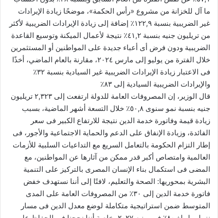
ما آل للخزانة من مشروع «رأس الحكمة»، موضحًا زيادة الإيرادات
غير الضريبية بنسبة ١٢٢,٩٪ إضافة إلى زيادة الإيرادات الضريبية لأكثر
من تريليون جنيه بنسبة ٤١,٢٪ نتيجة لأعمال الميكنة وتوسيع القاعدة
الضريبية ودون فرض أى أعباء جديدة على المواطنين أو المستثمرين
خلال الفترة من يوليو إلى مارس ٢٠٢٤، مقارنة بالعام الماضي، أخذًا
فى الاعتبار زيادة الإيرادات الضريبية غير السيادية بنسبة ٣٢٪
والإيرادات الضريبية السيادية إلى ٨٣٪
قال الوزير، إن المصروفات العامة للدولة ارتفعت إلى ٢,٣٢٣ تريليون
جنيه بنسبة نمو سنوى ٥٠,٨٪ خلال التسعة أشهر الماضية، بسبب
زيادة قيمة وفاتورة خدمة الدين نتيجة للارتفاع الكبير فى سعر
الفائدة، وزيادة الإنفاق على الدعم والحماية الاجتماعية والأجور، فى
إطار التزام الحكومة بالتعامل السريع مع التداعيات السلبية للأزمات
العالمية وامتصاص أكبر قدر ممكن من آثارها عن المواطنين، مع
المضى فى استكمال بناء الإنسان المصرى بالتركيز على التنمية
البشرية بمحوريها: الصحة والتعليم، لافتًا إلى أننا نستهدف خفض
فاتورة خدمة الدين إلى ٣٠٪ من المصروفات العامة على المدى
المتوسط ضمن استراتيجية متكاملة لوضع معدل الدين فى مسار
نزولى ليبلغ ٨٠٪ فى يونيه ٢٠٢٧، خاصة أننا نجحنا فى الحفاظ على