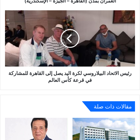
العمران بمدن (القاهرة – الجيزة – الإسكندرية)
التخطيطية
والبنائية
رئيس
لضبط
الاتحاد
العمران
البيلاروسي
بمدن
لكرة
(القاهرة
اليد
–
يصل
الجيزة
إلى
–
القاهرة
الإسكندرية)
للمشاركة
في
رئيس الاتحاد البيلاروسي لكرة اليد يصل إلى القاهرة للمشاركة
قرعة
في قرعة كأس العالم
كأس
العالم
مقالات ذات صلة