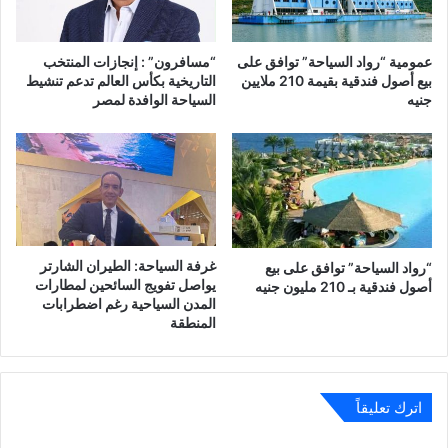
عمومية “رواد السياحة” توافق على
“مسافرون” : إنجازات المنتخب
بيع أصول فندقية بقيمة 210 ملايين
التاريخية بكأس العالم تدعم تنشيط
جنيه
السياحة الوافدة لمصر
غرفة السياحة: الطيران الشارتر
“رواد السياحة” توافق على بيع
يواصل تفويج السائحين لمطارات
أصول فندقية بـ 210 مليون جنيه
المدن السياحية رغم اضطرابات
المنطقة
اترك تعليقاً