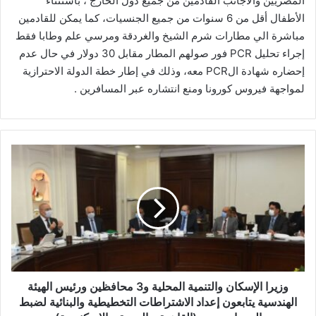
المصريين والأجانب القادمين من جميع دول الخارج ، باستثناء
الأطفال أقل من 6 سنوات من جميع الجنسيات، كما يمكن للقادمين
مباشرة الي مطارات شرم الشيخ والغردقة ومرسي علم وطابا فقط
إجراء تحليل PCR فور صولهم المطار مقابل 30 دولار في حال عدم
إحضاره شهادة الPCR معه، وذلك في إطار خطة الدولة الاحترازية
لمواجهة فيروس كورونا ومنع انتشاره عبر المسافرين .
وزيرا
الإسكان
والتنمية
المحلية
و3
محافظين
ورئيس
الهيئة
الهندسية
يتابعون
وزيرا الإسكان والتنمية المحلية و3 محافظين ورئيس الهيئة
إعداد
الهندسية يتابعون إعداد الاشتراطات التخطيطية والبنائية لضبط
الاشتراطات