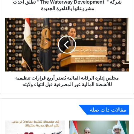
بالقاهرة
شركة " The Waterway Development " تطلق احدث
الجديدة
مشروعاتها بالقاهرة الجديدة
مجلس
إدارة
الرقابة
المالية
يُصدر
أربع
قرارات
تنظيمية
للأنشطة
المالية
مجلس إدارة الرقابة المالية يُصدر أربع قرارات تنظيمية
غير
للأنشطة المالية غير المصرفية قبل انتهاء ولايته
المصرفية
قبل
انتهاء
ولايته
مقالات ذات صلة