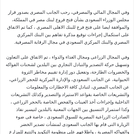
وفي المجال المالي والمصرفي، رحب الجانب المصرى بصدور قرار
مجلس الوزراء السعودى بشأن فتح فروع لبنك مصر في المملكة،
والموافقة ايضا على فتح فرع للبنك الاهلى المصرى ، كما تم الاتفاق
على استكمال إجراءات توقيع مذكرة تفاهم بين البنك المركزي
المصري والبنك المركزي السعودي في مجال الرقابة المصرفية.
وفي المجال الزراعى ومجال الغذاء والدواء ، تم الاتفاق على التعاون
وتسهيل حركة التصدير والتبادل التجاري بين البلدين لشحنات الفواكه
والخضروات الطازجة، وتفعيل دور إدارة تقييم مخاطر الثروة
الحيوانية، عن الجانب السعودي، والإدارة المركزية للحجر الزراعي،
عن الجانب المصري، لتبادل كافة الاخطارات والمعلومات
والتشريعات الخاصة بقواعد الاستيراد والتصدير وكذلك التشريعات
الداخلية وإجراءات أخذ العينات والفحص الخاصة بالحجر الزراعي ،
وكذا استمرار التنسيق بين الجهات المعنية بالبلدين لتيسير نفاذ
الصادرات الزراعية المصرية للسوق السعودى ، خاصة فى ضوء
الزيارة التى قام بها الجانب السعودى لمنشأت تصدير الخضر
والفواكه المصرية ، واطلاعهم على منظومة التكويد والتتبع للمزارع