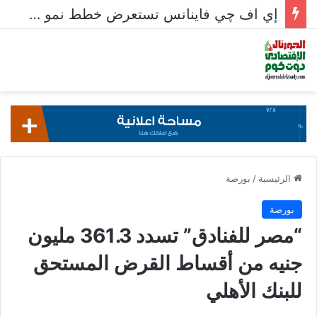
إي اف چي فاينانس تستعرض خطط نمو «بلد» لتعزيز حضورها في سوق تحويلات المصريين بالخارج
الرئيسية
/
بورصة
بورصة
“مصر للفنادق” تسدد 361.3 مليون
جنيه من أقساط القرض المستحق
للبنك الأهلي