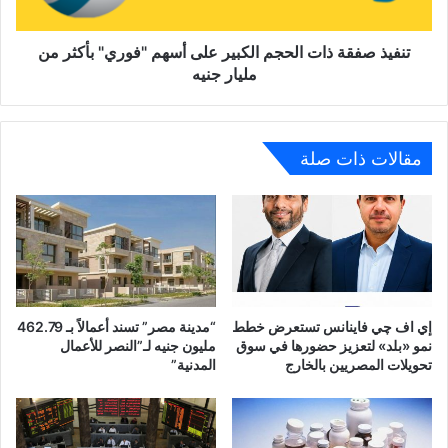
"فوري"
بأكثر
من
تنفيذ صفقة ذات الحجم الكبير على أسهم "فوري" بأكثر من
مليار
مليار جنيه
جنيه
مقالات ذات صلة
إي اف چي فاينانس تستعرض خطط
“مدينة مصر” تسند أعمالاً بـ 462.79
نمو «بلد» لتعزيز حضورها في سوق
مليون جنيه لـ”النصر للأعمال
تحويلات المصريين بالخارج
المدنية”