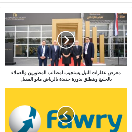
معرض
عقارات
النيل
يستجيب
لمطالب
المطورين
والعملاء
بالخليج
وينطلق
بدورة
معرض عقارات النيل يستجيب لمطالب المطورين والعملاء
جديدة
بالخليج وينطلق بدورة جديدة بالرياض مايو المقبل
بالرياض
مايو
تنفيذ
المقبل
صفقة
ذات
الحجم
الكبير
على
أسهم