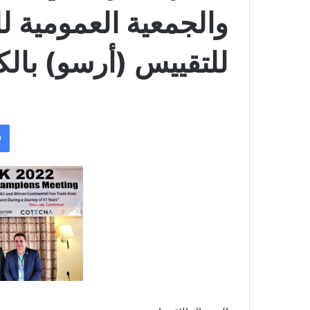
والجمعية العمومية ل
للتقييس (أرسو) بالك