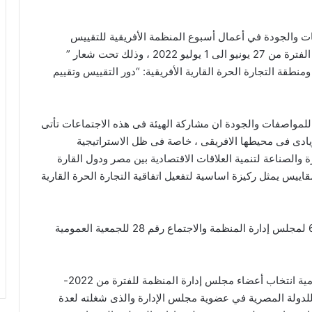
ت والجودة في أعمال أسبوع المنظمة الأفريقية للتقييس
(ARSO) والتى تعقد بالعاصمة الكاميرونية ياوندى خلال الفترة من 27 يونيو الى 1 يوليو 2022 ، وذلك تحت شعار ”
لمواصفات التي نريدها -أجندة الاتحاد الأفريقي 2063 ومنطقة التجارة الحرة القارية الأفريقية: “دور التقييس وتقييم
للمواصفات والجودة ان مشاركة الهيئة فى هذه الاجتماعات تأتى
ادى فى محيطها الافريقى ، خاصة فى ظل الاستراتيجية
ة والصناعة لتنمية العلاقات الاقتصادية بين مصر ودول القارة
ييس يمثل ركيزة اساسية لتفعيل اتفاقية التجارة الحرة القارية
وأشار الى ان فعاليات الأسبوع تتضمن الاجتماع رقم 66 لمجلس إدارة المنظمة والاجتماع رقم 28 للجمعية العمومية
وأوضح صوفى انه سيتم خلال اجتماعات الجمعية العمومية انتخاب أعضاء مجلس إدارة المنظمة للفترة من 2022-
ل للدولة المصرية في عضوية مجلس الإدارة والذى شغلته لعدة