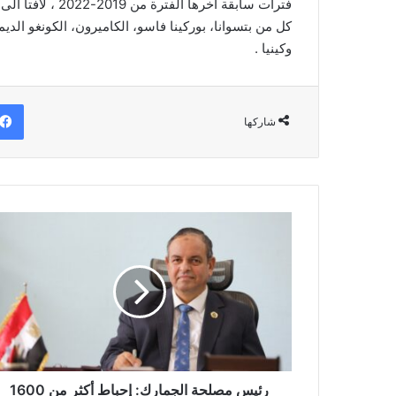
فترات سابقة أخره
كل من بتسوانا، بوركينا فاسو، الكاميرون، الكونغو الديمق
وكينيا .
شاركها
رئيس
مصلحة
الجمارك:
إحباط
أكثر
من
1600
عملية
تهريب
خلال
رئيس مصلحة الجمارك: إحباط أكثر من 1600