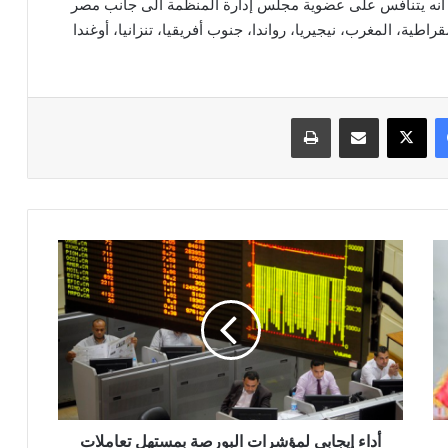
ا الفترة من 2019-2022 ، لافتاً الى انه يتنافس على عضوية مجلس إدارة المنظمة الى جانب مصر
راطية، المغرب، نيجيريا، رواندا، جنوب أفريقيا، تنزانيا، أوغندا
فيسبوك
‫X
مشاركة عبر البريد
طباعة
أداء
إيجابي
لمؤشرات
البورصة
بمستهل
تعاملات
اليوم
الأربعاء
أداء إيجابي لمؤشرات البورصة بمستهل تعاملات