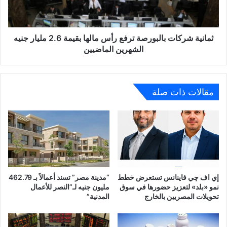
بقيمة
2.6
مليار
جنيه
ثمانية شركات بالبورصة ترفع رأس مالها بقيمة 2.6 مليار جنيه
الشهرين
الشهرين الماضيين
الماضيين
مقالات ذات صلة
إي اف چي فاينانس تستعرض خطط
“مدينة مصر” تسند أعمالاً بـ 462.79
نمو «بلد» لتعزيز حضورها في سوق
مليون جنيه لـ”النصر للأعمال
تحويلات المصريين بالخارج
المدنية”