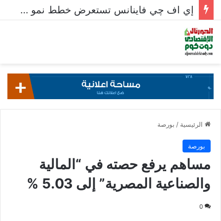
إي اف چي فاينانس تستعرض خطط نمو «بلد» لتعزيز حضورها في سوق تحويلات المصريين بالخارج
الرئيسية
/
بورصة
بورصة
مساهم يرفع حصته في “المالية
والصناعية المصرية” إلى 5.03 %
0