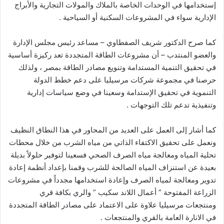
إستخدامها في الوحدات الخاصة بالملاك والمولات التجارية والأبراج
الإدارية سواء في المشروعات السكنية أو السياحية .
كما صرح الدكتور شريف الصفطاوي – مساعد رئيس مجلس الإدارة
والعضو المنتدب – أن مشروعات الطاقة المتجددة تعد ركيزة أساسية
في تحقيق التنمية المستدامة وتنويع مصادر الطاقة بمصر ، ولذلك
حرصنا في مجموعة شركات مرسيليا على دعم خطط الدولة
التنموية في تحقيق الإستدامة وسعينا في وضع سياسات إدارية
وتنفيذية تدعم تلك التوجهات .
كما أشار إلى العمل على العديد من المحاور في هذا النطاق النظيف
ونعمل على تحقيق الاكتفاء الذاتي من مياه الشرب من خلال محطات
تحلية المياه ومعالجة مياه الصرف الصحي فسعينا لتوفير حلولاً بديلة
بعيدة عن استنزاف المياه الصالحة للشرب وقمنا بإعداد أنظمة إعادة
تدوير ومعالجة لمياه الصرف وإعادة استخدامها مجدداً في مشروعات
الزراعة المفتوحة ” أعمال اللاند سكيب ” والري بكافة قري
ومنتجعات مرسيليا علاوة على الاعتماد على مصادر الطاقة المتجددة
في الانارة العامة بالقري والمنتجعات .