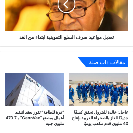
التموينية
ابتداء
من
الغد
تعديل مواعيد صرف السلع التموينية ابتداء من الغد
مقالات ذات صلة
عاجل: خالدة للبترول تحقق كشفًا
“قرة للطاقة” تفوز بعقد لتنفيذ
جديدًا للغاز بالصحراء الغربية بإنتاج
أعمال بمصنع “GennVax” بـ 470.7
40 مليون قدم مكعب يوميًا
مليون جنيه