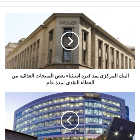
البنك
المركزى
يمد
فترة
استثناء
بعض
المنتجات
الغذائية
من
الغطاء
البنك المركزى يمد فترة استثناء بعض المنتجات الغذائية من
النقدى
الغطاء النقدى لمدة عام
لمدة
عام
راية
القابضة
وطاقة
عربية
تؤسسان
شركة
جديدة