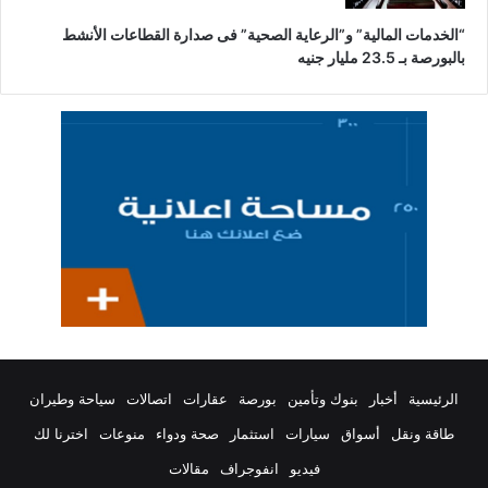
“الخدمات المالية” و”الرعاية الصحية” فى صدارة القطاعات الأنشط
بالبورصة بـ 23.5 مليار جنيه
الرئيسية
أخبار
بنوك وتأمين
بورصة
عقارات
اتصالات
سياحة وطيران
طاقة ونقل
أسواق
سيارات
استثمار
صحة ودواء
منوعات
اخترنا لك
فيديو
انفوجراف
مقالات