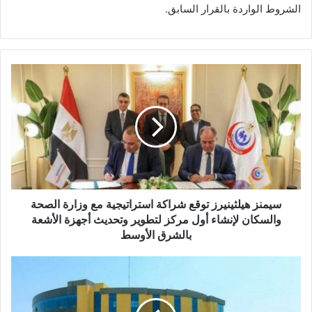
الشروط الواردة بالقرار السابق.
سيمنز
هيلثينيرز
توقع
شراكة
استراتيجية
مع
وزارة
الصحة
والسكان
لإنشاء
سيمنز هيلثينيرز توقع شراكة استراتيجية مع وزارة الصحة
أول
والسكان لإنشاء أول مركز لتطوير وتحديث أجهزة الأشعة
مركز
بالشرق الأوسط
لتطوير
وتحديث
"سيرا
أجهزة
للتعليم"
الأشعة
تعتزم
بالشرق
اقتراض