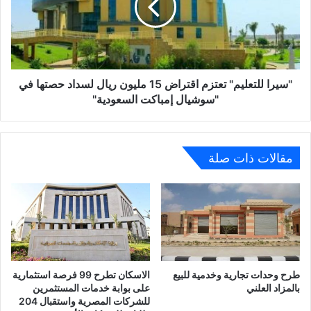
الأوسط
15
مليون
ريال
لسداد
حصتها
في
"سيرا للتعليم" تعتزم اقتراض 15 مليون ريال لسداد حصتها في
"سوشيال
"سوشيال إمباكت السعودية"
إمباكت
السعودية"
مقالات ذات صلة
طرح وحدات تجارية وخدمية للبيع
الاسكان تطرح 99 فرصة استثمارية
بالمزاد العلني
على بوابة خدمات المستثمرين
للشركات المصرية واستقبال 204