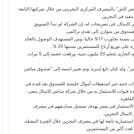
ر كاش” بالمصرف المركزى البحرينى من خلال شركتها التابعة
قيد فى البحرين.
ابيتال، فى تصريحات له، إن الشركة لم تبدأ التسويق
لصندوق من متوازن إلى نقدى تراكمى.
ولفت إلى أن صندوق كاش مباشر ذو عائد تراكمى يومى بنسبة تجاوزت 17% حاليا، ومن المستهدف الوصول بالعائد
وأضاف أن الشركة استحوذت على الصندوق مطلع العام الجارى بحجم 20 مليون جنيه، ورفعت حجمه إلى 5 مرات
وله كيان تابع يُديره، وتم تغيير اسمه إلى “صندوق مباشر
لشركة الوصول بحجم الصندوق إلى 5 مليارات جنيه عبر استقطاب أموال خليجية للصندوق بعد قيده فى
 قنوات للاستثمار به من خلال شركة مباشر كابيتال مصر،
لقاهرة .
 الاستثمار فى مصر بهدف تسجيل صناديقهم فى مصرف
ابيتال البحرين.
أن الشركة تسعى لتسجيل 5 صناديق استثمارية تابعة لها في مصرف البحرين خلال الفترة المقبلة،
عدد أكبر من المستثمرين.