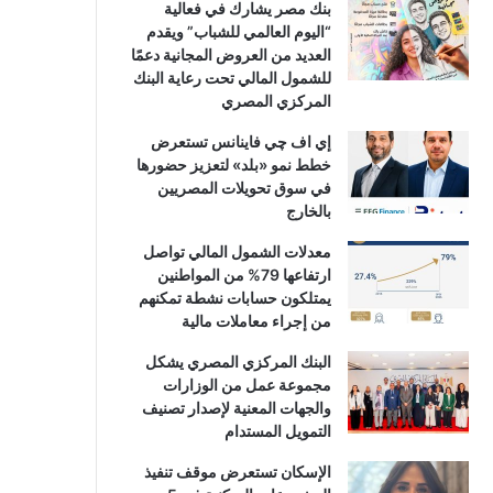
بنك مصر يشارك في فعالية
“اليوم العالمي للشباب” ويقدم
العديد من العروض المجانية دعمًا
للشمول المالي تحت رعاية البنك
المركزي المصري
إي اف چي فاينانس تستعرض
خطط نمو «بلد» لتعزيز حضورها
في سوق تحويلات المصريين
بالخارج
معدلات الشمول المالي تواصل
ارتفاعها 79% من المواطنين
يمتلكون حسابات نشطة تمكنهم
من إجراء معاملات مالية
البنك المركزي المصري يشكل
مجموعة عمل من الوزارات
والجهات المعنية لإصدار تصنيف
التمويل المستدام
الإسكان تستعرض موقف تنفيذ