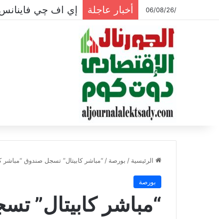
أخبار عاجلة
إي اف چي فاينانس 
/06/08/26
الرئيسية
/
بورصة
/
“مباشر كابيتال” تسجل صندوق “مباشر كاش” فى “المركزى ال
بورصة
“مباشر كابيتال” تس