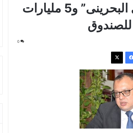
كاش” فى “المركزى البحرينى” و5 مليارات
للصندوق
0
فيسبوك
‫X