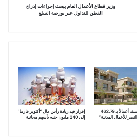
عبر
وزير قطاع الأعمال العام يبحث إجراءات إدراج
بورصة
القطن للتداول عبر بورصة السلع
السلع
“مدينة مصر” تسند أعمالاً بـ 462.79
إقرار قيد زيادة رأس مال “أكتوبر فارما”
لنصر للأعمال المدنية”
إلى 240 مليون جنيه بأسهم مجانية