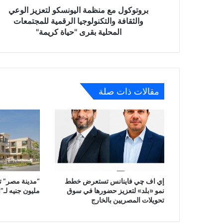
للمجتمعات
بروتوكول مع منظمة اليونسكو لتعزيز الوعي
المحلية
والثقافة والتكنولوجيا الرقمية للمجتمعات
بقرى
المحلية بقرى "حياة كريمة"
"حياة
كريمة"
مقالات ذات صلة
إي اف چي فاينانس تستعرض خطط
نمو «بلد» لتعزيز حضورها في سوق
مليون جنيه لـ”ا
تحويلات المصريين بالخارج