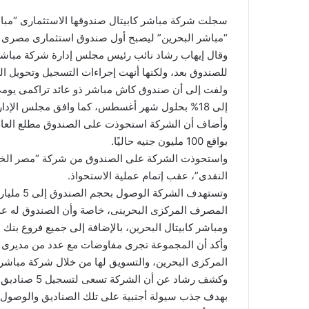
سجلت شركة مباشر كابيتال صندوقها الاستثمارى “مباش
“مباشر البحرين” ليصبح أول صندوق استثمارى مصرى م
وقال إيهاب رشاد نائب رئيس مجلس إدارة شركة مباشر ك
للصندوق بعد، ولكنها أنهت إجراءات التسجيل وتحويل ا
إلى 18% بحلول شهر أغسطس، كما وافق مجلس الإدارة على توزيع أرباح للمستثمرين نسبتها 20 % .
بواقع 100 مليون جنيه حاليًا.
واستحوذت الشركة على الصندوق من شركة “مصر الخير”، 
النقدى”، عقب إتمام عملية الاستحواذ.
وتستهدف ا
المصرف المركزى البحرينى، خاصة وأن الصندوق له عدة
ومباشر كابيتال البحرين، بالإضافة إلى جميع فروع بنك ا
وأكد أن المجموعة تجرى مفاوضات مع عدد من مديرى
المركزى البحرين، والتسويق لها من خلال شركة مباشر ك
وكشف رشاد عن 
بهدف جذب سيولة أجنبية على تلك الصناديق والوصول ل