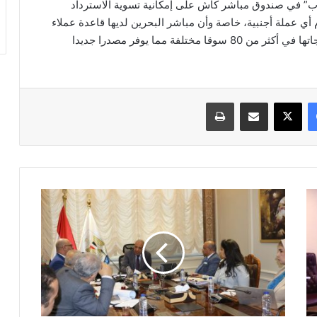
تاب” في صندوق مباشر كاش على إمكانية تسوية الاسترداد
 أي عملة أجنبية، خاصة وأن مباشر البحرين لديها قاعدة عملاء
من 100 جنسية من حول العالم، ويمكنها التسويق لمنتجاتها في أكثر من 80 سوقا مختلفة مما يوفر مصدرا جديدا
فيسبوك
‫X
مشاركة عبر البريد
طباعة
وزير
قطاع
الأعمال
العام
يبحث
إجراءات
إدراج
القطن
للتداول