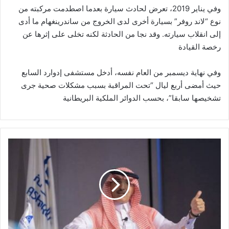
وفي يناير 2019، تعرض لحادث سيارة بعدما اصطدمت مركبته من
نوع “لاند روفر” بسيارة أخرى لدى الخروج من ساندرينغهام ما أدى
إلى انقلاب سيارته. وقد نجا من الحادثة لكنه تخلى على إثرها عن
رخصة القيادة
وفي نهاية ديسمبر من العام نفسه، أدخل مستشفى إدوارد السابع
حيث أمضى أربع ليال “تحت المراقبة بسبب مشكلات صحية جرى
تشخيصها سابقا”، بحسب الدوائر الملكية البريطانية
وزير
المالية
السعودي
ومحافظ
البنك
المركزي
يشاركان
في
اجتماع