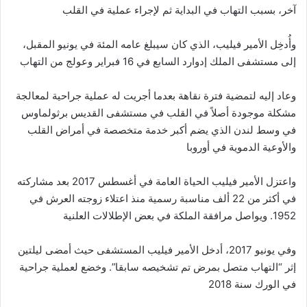
آخر، بسبب التهاب في البداية ثم لإجراء عملية في القلب
وأُدخِل الأمير فيليب، الذي كان سيبلغ عامه المئة في يونيو المقبل،
إلى مستشفى الملك إدوارد السابع في 16 فبراير وعولج من التهاب
وعاد إليه لتمضية فترة نقاهة بعدما أجريت له عملية جراحية لمعالجة
مشكلة موجودة أصلاً في القلب في مستشفى القديس برثولماوس
في وسط لندن الذي يضم أكبر خدمة متخصصة في أمراض القلب
والأوعية الدموية في أوروبا
واعتزل الأمير فيليب الحياة العامة في أغسطس 2017 بعد مشاركته
في أكثر من 22 ألف مناسبة رسمية منذ اعتلاء زوجته العرش في
1952. ويواصل مرافقة الملكة في بعض الإطلالات العلنية
وفي يونيو 2017، أدخل الأمير فيليب المستشفى حيث أمضى ليلتين
إثر “التهاب متصل بمرض تم تشخيصه سابقا”. وخضع لعملية جراحية
في الورك سنة 2018