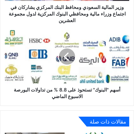
وزراء
وزير المالية السعودي ومحافظ البنك المركزي يشاركان في
مالية
اجتماع وزراء مالية ومحافظي البنوك المركزية لدول مجموعة
ومحافظي
العشرين
البنوك
المركزية
أسهم
لدول
"البنوك"
مجموعة
تستحوذ
العشرين
على
8.8
%
من
تداولات
البورصة
الاسبوع
أسهم "البنوك" تستحوذ على 8.8 % من تداولات البورصة
الماضي
الاسبوع الماضي
مقالات ذات صلة