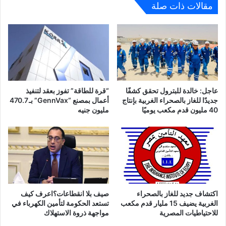
مقالات ذات صلة
عاجل: خالدة للبترول تحقق كشفًا
“قرة للطاقة” تفوز بعقد لتنفيذ
جديدًا للغاز بالصحراء الغربية بإنتاج
أعمال بمصنع “GennVax” بـ 470.7
40 مليون قدم مكعب يوميًا
مليون جنيه
اكتشاف جديد للغاز بالصحراء
صيف بلا انقطاعات؟اعرف كيف
الغربية يضيف 15 مليار قدم مكعب
تستعد الحكومة لتأمين الكهرباء في
للاحتياطيات المصرية
مواجهة ذروة الاستهلاك