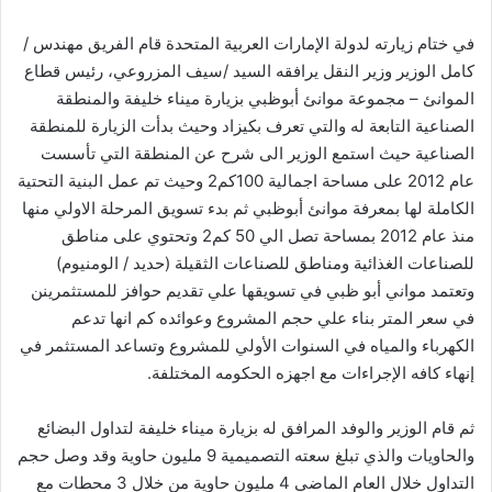
في ختام زيارته لدولة الإمارات العربية المتحدة قام الفريق مهندس /
كامل الوزير وزير النقل يرافقه السيد /سيف المزروعي، رئيس قطاع
الموانئ – مجموعة موانئ أبوظبي بزيارة ميناء خليفة والمنطقة
الصناعية التابعة له والتي تعرف بكيزاد وحيث بدأت الزيارة للمنطقة
الصناعية حيث استمع الوزير الى شرح عن المنطقة التي تأسست
عام 2012 على مساحة اجمالية 100كم2 وحيث تم عمل البنية التحتية
الكاملة لها بمعرفة موانئ أبوظبي ثم بدء تسويق المرحلة الاولي منها
منذ عام 2012 بمساحة تصل الي 50 كم2 وتحتوي على مناطق
للصناعات الغذائية ومناطق للصناعات الثقيلة (حديد / الومنيوم)
وتعتمد مواني أبو ظبي في تسويقها علي تقديم حوافز للمستثمرينن
في سعر المتر بناء علي حجم المشروع وعوائده كم انها تدعم
الكهرباء والمياه في السنوات الأولي للمشروع وتساعد المستثمر في
إنهاء كافه الإجراءات مع اجهزه الحكومه المختلفة.
ثم قام الوزير والوفد المرافق له بزيارة ميناء خليفة لتداول البضائع
والحاويات والذي تبلغ سعته التصميمية 9 مليون حاوية وقد وصل حجم
التداول خلال العام الماضي 4 مليون حاوية من خلال 3 محطات مع