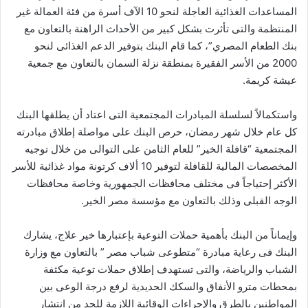
المساعدات الغذائية العاجلة لنحو 10 الآف أسرة من فئة العمالة غير
المنتظمة والتى تأثرت بشكل كبير من الأحداث الراهنة بالتعاون مع
بنك الطعام المصري”، كما قام البنك بتوفير الدعم الغذائى لنحو
2000 من الأسر الفقيرة بمنطقة نزلة السمان بالتعاون مع جمعية
عيشة كريمة.
واستكمالاً لسلسلة المبادرات المجتمعية التى اعتاد أن يطلقها البنك
كل عام خلال شهر رمضان، حرص البنك على مواصلة إطلاق مبادرته
المجتمعية “قافلة الخير” للعام الثامن على التوالى من خلال توجيه
المخصصات المالية للقافلة لتوفير 10 ألاف كرتونة مواد غذائية للأسر
الأكثر إحتياجاً فى مختلف محافظات الجمهورية وخاصة محافظات
الوجه القبلى وذلك بالتعاون مع مؤسسة مصر الخير.
وإيماناً من البنك بأهمية حملات التوعية بإعتبارها خير علاج، يشارك
البنك فى رعاية مبادرة “متطوعى شباب مصر ” بالتعاون مع وزارة
الشباب والرياضة، والتى تستهدف إطلاق حملات توعية مكثفة
بمحطات مترو الأنفاق والسكك الحديدية لرفع درجة الوعى بين
المواطنين بالطرق والإجراءات الوقائية اللازمة للحد من انتشار