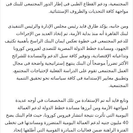
المجتمعية، ودعم القطاع الطبى فى إطار الدور المجتمعى للبنك فى
مواجهة كافة التحديات والظروف الإستثنائية.
ومن جانبه، يؤكد طارق فايد رئيس مجلس الإدارة والرئيس التنفيذى
لبنك القاهرة أنه منذ بداية الأزمة، تم إتخاذ العديد من الإجراءات
للدعم المجتمعى فى خطوة تعكس ايمان البنك الراسخ بأهمية تكثيف
الجهود، ومساندة خطط الدولة المصرية للتصدى لفيروس كورونا
وتداعياته الإقتصادية، وتوفير كافة سبل الدعم والمساندة للشرائح
الأكثر تضرراً موضحاً أن البنك ينتهج إستراتيجية واضحة فى مجال
العمل المجتمعى تقوم على الدراسة الفعلية لإحتياجات المجتمع،
وتطبيق معايير الإستدامة فى كافة سياساته نحو تحقيق التنمية
المجتمعية.
وتابع فايد أنه تم الإستفادة من تلك المخصصات في أوجه عديدة
لمواجهة الأزمة ومن أبرزها مساندة خطط الدولة لدعم العمالة
اليومية التى تأثرت نتيجة انتشار فيروس كورونا، حيث قام البنك بضخ
40 مليون جنيه لدعم العمالة اليومية المتضررة ومساندتها فى تخطى
الفترة الراهنة ضمن فعاليات المبادرة القومية التى أطلقها إتحاد