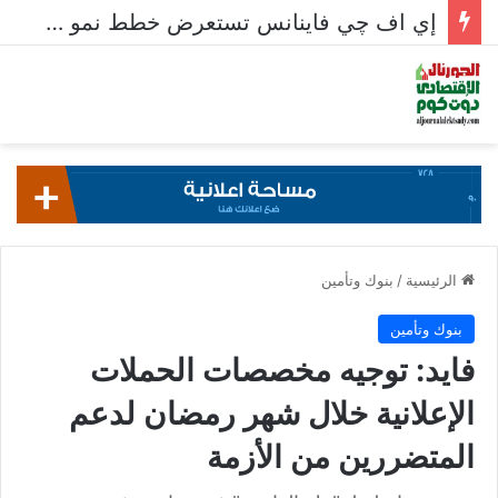
إي اف چي فاينانس تستعرض خطط نمو «بلد» لتعزيز حضورها في سوق تحويلات المصريين بالخارج
الرئيسية
/
بنوك وتأمين
بنوك وتأمين
فايد: توجيه مخصصات الحملات
الإعلانية خلال شهر رمضان لدعم
المتضررين من الأزمة