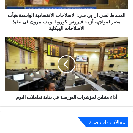
الواسعة
هيأت
مصر
المشاط لسي ان بي سي: الاصلاحات الاقتصادية الواسعة هيأت
لمواجهة
مصر لمواجهة أزمة فيروس كورونا..ومستمرون فى تنفيذ
أزمة
الاصلاحات الهيكلية
فيروس
كورونا..ومستمرون
أداء
فى
متباين
تنفيذ
لمؤشرات
الاصلاحات
البورصة
الهيكلية
في
بداية
تعاملات
اليوم
أداء متباين لمؤشرات البورصة في بداية تعاملات اليوم
مقالات ذات صلة